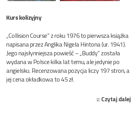
Kurs kolizyjny
„Collision Course” z roku 1976 to pierwsza książka
napisana przez Anglika Nigela Hintona (ur. 1941).
Jego najsłynniejsza powieść – „Buddy” została
wydana w Polsce kilka lat temu, ale jedynie po
angielsku. Recenzowana pozycja liczy 197 stron, a
jej cena okładkowa to 45 zł.
„Ni
Czytaj dalej
Hin
–
Wy
97/