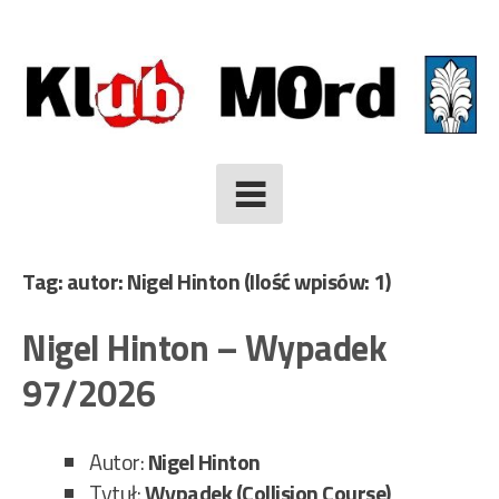
Skip
to
content
Tag: autor: Nigel Hinton
(Ilość wpisów: 1)
Nigel Hinton – Wypadek
97/2026
Autor:
Nigel Hinton
Tytuł:
Wypadek (Collision Course)