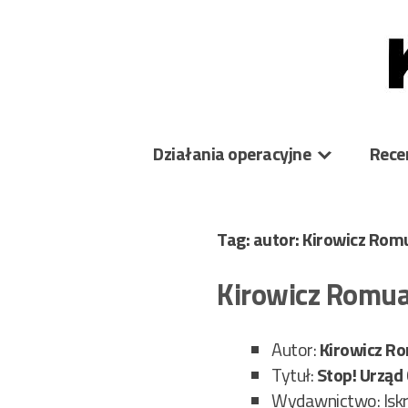
Skip
to
content
Działania operacyjne
Rece
Tag: autor: Kirowicz Rom
Kirowicz Romua
Autor:
Kirowicz R
Tytuł:
Stop! Urząd 
Wydawnictwo: Isk