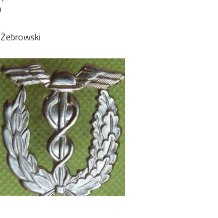
9
 Żebrowski