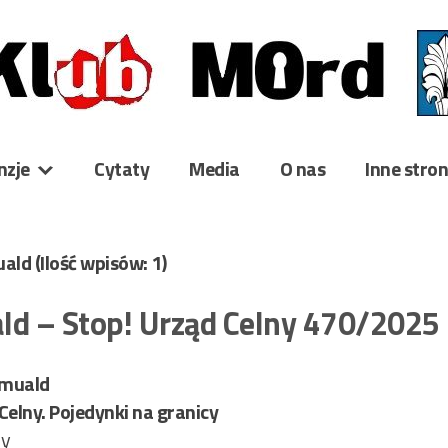
nzje
Cytaty
Media
O nas
Inne stro
uald
(Ilość wpisów: 1)
ld – Stop! Urząd Celny 470/2025
omuald
Celny. Pojedynki na granicy
ry