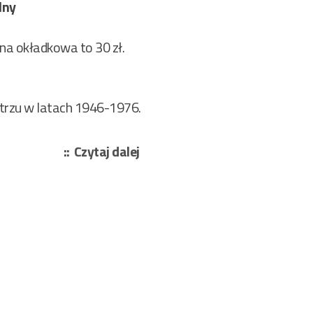
lny
cena okładkowa to 30 zł.
ietrzu w latach 1946-1976.
„Kirowicz
Czytaj dalej
Romuald
–
Stop!
Urząd
Celny
470/2025”