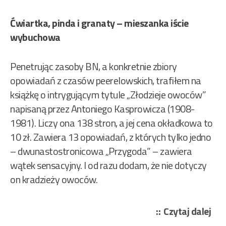
Ćwiartka, pinda i granaty – mieszanka iście
wybuchowa
Penetrując zasoby BN, a konkretnie zbiory
opowiadań z czasów peerelowskich, trafiłem na
książkę o intrygującym tytule „Złodzieje owoców”
napisaną przez Antoniego Kasprowicza (1908-
1981). Liczy ona 138 stron, a jej cena okładkowa to
10 zł. Zawiera 13 opowiadań, z których tylko jedno
– dwunastostronicowa „Przygoda” – zawiera
wątek sensacyjny. I od razu dodam, że nie dotyczy
on kradzieży owoców.
„Ka
Czytaj dalej
Ant