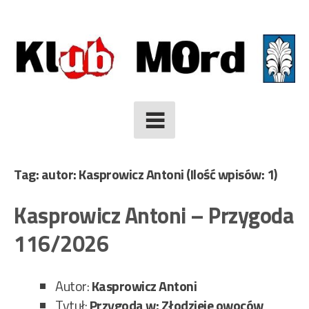
Skip
to
content
Tag: autor: Kasprowicz Antoni
(Ilość wpisów: 1)
Kasprowicz Antoni – Przygoda
116/2026
Autor:
Kasprowicz Antoni
Tytuł:
Przygoda w: Złodzieje owoców