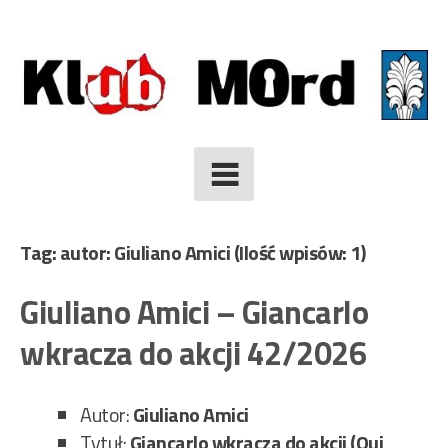
Skip
to
content
Tag: autor: Giuliano Amici
(Ilość wpisów: 1)
Giuliano Amici – Giancarlo
wkracza do akcji 42/2026
Autor:
Giuliano Amici
Tytuł:
Giancarlo wkracza do akcji (Qui