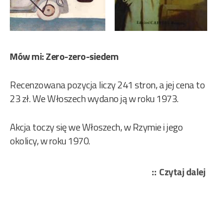
Mów mi: Zero-zero-siedem
Recenzowana pozycja liczy 241 stron, a jej cena to
23 zł. We Włoszech wydano ją w roku 1973.
Akcja toczy się we Włoszech, w Rzymie i jego
okolicy, w roku 1970.
„Gi
Czytaj dalej
Ami
–
Gia