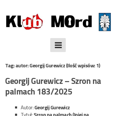
Skip
to
content
Tag: autor: Georgij Gurewicz
(Ilość wpisów: 1)
Georgij Gurewicz – Szron na
palmach 183/2025
Autor:
Georgij
Gurewicz
Tytuł:
Szron na palmach (Iniej na