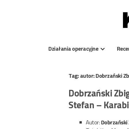
Skip
to
content
Działania operacyjne
Rece
Tag: autor: Dobrzański Z
Dobrzański Zbi
Stefan – Karab
Autor:
Dobrzański 