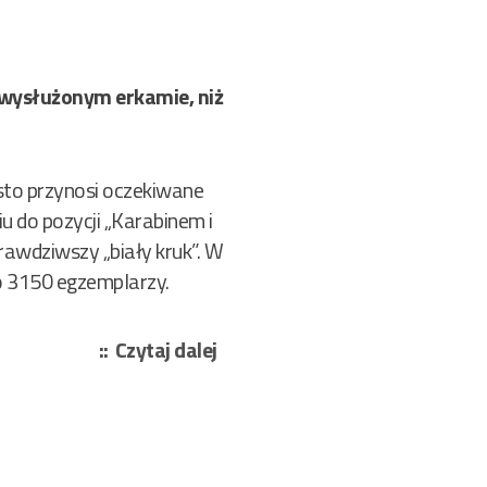
m wysłużonym erkamie, niż
sto przynosi oczekiwane
iu do pozycji „Karabinem i
prawdziwszy „biały kruk”. W
o 3150 egzemplarzy.
„Dobrzański
Czytaj dalej
Zbigniew,
Leyko
Michał,
Rychta