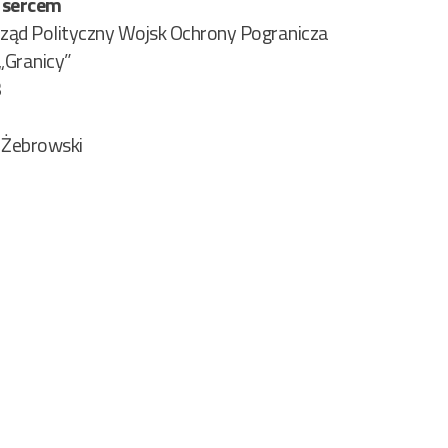
 sercem
ąd Polityczny Wojsk Ochrony Pogranicza
 „Granicy”
3
 Żebrowski