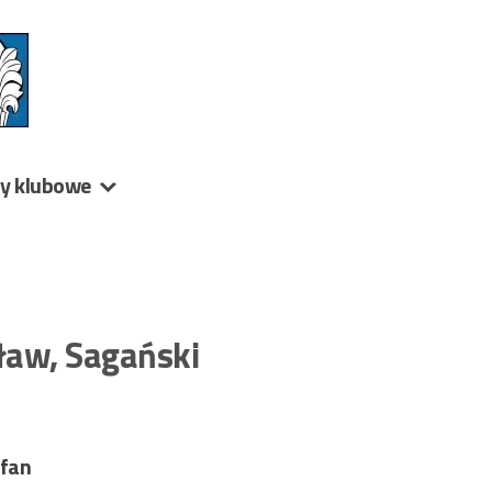
ny klubowe
ław, Sagański
efan