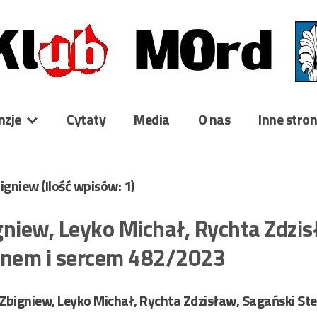
nzje
Cytaty
Media
O nas
Inne stro
bigniew
(Ilość wpisów: 1)
gniew, Leyko Michał, Rychta Zdzis
inem i sercem 482/2023
Zbigniew, Leyko Michał, Rychta Zdzisław, Sagański St