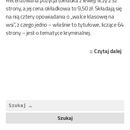
Recenzowana pozycja (okładka z lewej) liczy 232
strony, a jej cena okładkowa to 9,50 zł. Składają się
na nią cztery opowiadania o „walce klasowej na
wsi”, z czego jedno – właśnie to tytułowe, liczące 64
strony – jest o tematyce kryminalnej.
„Bo
Czytaj dalej
Jac
–
Zgo
z
pr
477
Szukaj: