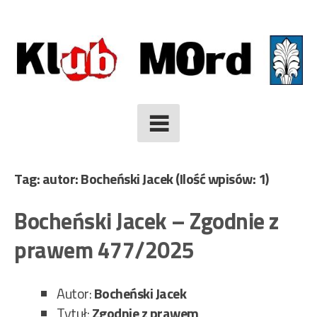
Skip
to
content
Tag: autor: Bocheński Jacek
(Ilość wpisów: 1)
Bocheński Jacek – Zgodnie z
prawem 477/2025
Autor:
Bocheński Jacek
Tytuł:
Zgodnie z prawem