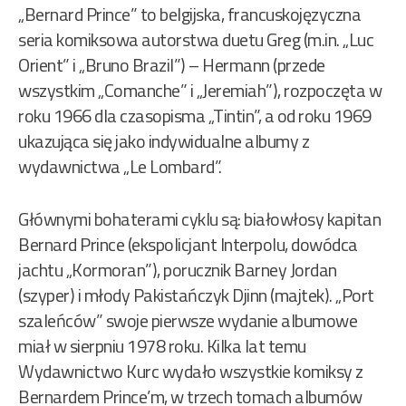
„Bernard Prince” to belgijska, francuskojęzyczna
seria komiksowa autorstwa duetu Greg (m.in. „Luc
Orient” i „Bruno Brazil”) – Hermann (przede
wszystkim „Comanche” i „Jeremiah”), rozpoczęta w
roku 1966 dla czasopisma „Tintin”, a od roku 1969
ukazująca się jako indywidualne albumy z
wydawnictwa „Le Lombard”.
Głównymi bohaterami cyklu są: białowłosy kapitan
Bernard Prince (ekspolicjant Interpolu, dowódca
jachtu „Kormoran”), porucznik Barney Jordan
(szyper) i młody Pakistańczyk Djinn (majtek). „Port
szaleńców” swoje pierwsze wydanie albumowe
miał w sierpniu 1978 roku. Kilka lat temu
Wydawnictwo Kurc wydało wszystkie komiksy z
Bernardem Prince’m, w trzech tomach albumów