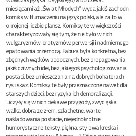
miesiącami aż „Świat Młodych” wyda jakiś zachodni
komiks w tłumaczeniu na język polski, ale za to w
okrojonej liczbie plansz. Komiksy te w większości
charakteryzowały się tym, że nie było w nich
wulgaryzmów, erotyzmów, perwersji i nadmiernego
epatowania przemocą. Fabuła była konkretna, bez
zbędnych wątków pobocznych, bez propagowania
jakiś dziwnych idei, bez jakiegoś psychologizowania
postaci, bez umieszczania na dobrych bohaterach
rys i skaz. Komiksy te były przeznaczone nawet dla
starszych dzieci, bez ryzyka ich demoralizacji.
Liczyły się w nich ciekawe przygody, zwycięska
walka dobra ze złem, szlachetne, warte
naśladowania postacie, niejednokrotnie
humorystyczne teksty, piękna, stylowa kreska i
niesamowite kolory. A teraz … ? Ciśnie się na język