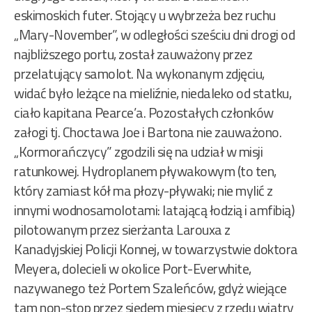
eskimoskich futer. Stojący u wybrzeża bez ruchu
„Mary-November”, w odległości sześciu dni drogi od
najbliższego portu, został zauważony przez
przelatujący samolot. Na wykonanym zdjęciu,
widać było leżące na mieliźnie, niedaleko od statku,
ciało kapitana Pearce’a. Pozostałych członków
załogi tj. Choctawa Joe i Bartona nie zauważono.
„Kormorańczycy” zgodzili się na udział w misji
ratunkowej. Hydroplanem pływakowym (to ten,
który zamiast kół ma płozy-pływaki; nie mylić z
innymi wodnosamolotami: latającą łodzią i amfibią)
pilotowanym przez sierżanta Larouxa z
Kanadyjskiej Policji Konnej, w towarzystwie doktora
Meyera, dolecieli w okolice Port-Everwhite,
nazywanego też Portem Szaleńców, gdyż wiejące
tam non-stop przez siedem miesięcy z rzędu wiatry