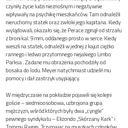
czyniły życie ludzi nieznośnym i negatywnie
wpływały na psychikę mieszkańców. Tam odnaleźli
nieruchomy statek oraz zwłoki jego kapitana. Kiedy
wylądowali, okazało się, że Perace zginął od strzału
z broni kal. 9 mm, oddanego prosto w serce. Kiedy
weszli na statek, odnaleźli w jednej z kajut ciężko
rannego i ledwo przytomnego niejakiego Limbo
Parksa . Zadane mu obrażenia pochodziły od
bosaka do lodu. Meyer natychmiast udzielił mu
pomocy i dał zastrzyk usypiający.
W międzyczasie na pokładzie pojawili się kolejni
goście – siedmioosobowa, uzbrojona grupa
mężczyzn, wśród których były dwa „cyngle”
pewnego syndykatu – Elizondo „Skórzany Kark” i
Tommy Raggs. Trzymając na muszkach członków