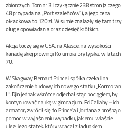
zbiorczych. Tom nr 3 liczy łącznie 238 stron (z czego
48 przypada na „Port szaleńców”), a jego cena
okładkowa to 120 zł. W sumie znalazły się tam trzy
długie opowiadania oraz dziesięć krótkich.
Akcja toczy się w USA, na Alasce, na wysokości
kanadyjskiej prowincji Kolumbia Brytyjska, w latach
70.
W Skagway Bernard Prince i spółka czekali na
zakończenie budowy ich nowego statku „Kormoran
II”. Djin jednak wkrótce odjechał stąd pociągiem, by
kontynuować naukę w gimnazjum. Ed Callaby – ich
armator, zwrócił się do Prince’a i Jordana z prośbą o
pomoc w wyjaśnieniu wypadku, jakiemu właśnie
uległ jego statek, który wracał z ładunkiem