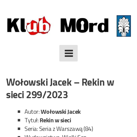
Skip
to
content
Wołowski Jacek – Rekin w
sieci 299/2023
Autor:
Wołowski Jacek
Tytuł:
Rekin w sieci
Seria: Seria z Warszawą (84)