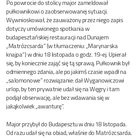
Po powrocie do stolicy major zameldował
pułkownikowi o zaobserwowanej sytuacji.
Wywnioskował, że zauważony przez niego zapis
dotyczy umówionego spotkania w
budapesztańskiej restauracji nad Dunajem
„Matrózcsarda” (w tłumaczeniu: „Marynarska
knajpa”) w dniu 18 listopada o godz. 19-ej. Upierał
się, by koniecznie zająć się tą sprawą. Pułkownik był
odmiennego zdania, ale po jakimś czasie wpadł na
„salomonowe” rozwiązanie: dał Wyganowiczowi
urlop, by ten prywatnie udał się na Węgry i tam
podjął obserwację, ale bez wdawania się w
jakąkolwiek „awanturę”.
Major przybył do Budapesztu w dniu 18 listopada.
Od razu udał się na obiad, właśnie do Matrózcsarda.