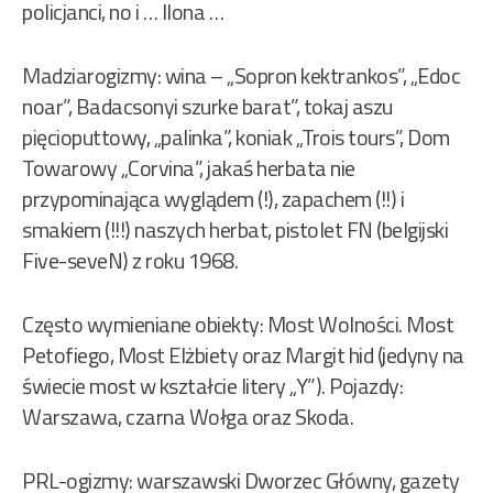
policjanci, no i … Ilona …
Madziarogizmy: wina – „Sopron kektrankos”, „Edoc
noar”, Badacsonyi szurke barat”, tokaj aszu
pięcioputtowy, „palinka”, koniak „Trois tours”, Dom
Towarowy „Corvina”, jakaś herbata nie
przypominająca wyglądem (!), zapachem (!!) i
smakiem (!!!) naszych herbat, pistolet FN (belgijski
Five-seveN) z roku 1968.
Często wymieniane obiekty: Most Wolności. Most
Petofiego, Most Elżbiety oraz Margit hid (jedyny na
świecie most w kształcie litery „Y”). Pojazdy:
Warszawa, czarna Wołga oraz Skoda.
PRL-ogizmy: warszawski Dworzec Główny, gazety