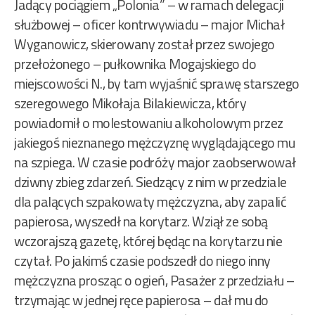
Jadący pociągiem „Polonia” – w ramach delegacji
służbowej – oficer kontrwywiadu – major Michał
Wyganowicz, skierowany został przez swojego
przełożonego – pułkownika Mogajskiego do
miejscowości N., by tam wyjaśnić sprawę starszego
szeregowego Mikołaja Bilakiewicza, który
powiadomił o molestowaniu alkoholowym przez
jakiegoś nieznanego mężczyznę wyglądającego mu
na szpiega. W czasie podróży major zaobserwował
dziwny zbieg zdarzeń. Siedzący z nim w przedziale
dla palących szpakowaty mężczyzna, aby zapalić
papierosa, wyszedł na korytarz. Wziął ze sobą
wczorajszą gazetę, której będąc na korytarzu nie
czytał. Po jakimś czasie podszedł do niego inny
mężczyzna prosząc o ogień, Pasażer z przedziału –
trzymając w jednej ręce papierosa – dał mu do