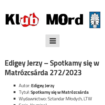
Skip
to
content
Edigey Jerzy – Spotkamy się w
Matrózcsárda 272/2023
Autor:
Edigey Jerzy
Tytuł:
Spotkamy się w Matrózcsárda
Wydawnictwo: Sztandar Młodych, LTW