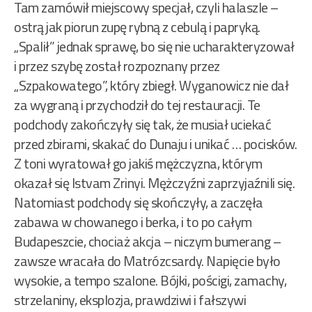
Tam zamówił miejscowy specjał, czyli halaszle –
ostrą jak piorun zupę rybną z cebulą i papryką.
„Spalił” jednak sprawę, bo się nie ucharakteryzował
i przez szybę został rozpoznany przez
„Szpakowatego”, który zbiegł. Wyganowicz nie dał
za wygraną i przychodził do tej restauracji. Te
podchody zakończyły się tak, że musiał uciekać
przed zbirami, skakać do Dunaju i unikać … pocisków.
Z toni wyratował go jakiś mężczyzna, którym
okazał się Istvam Zrinyi. Mężczyźni zaprzyjaźnili się.
Natomiast podchody się skończyły, a zaczęła
zabawa w chowanego i berka, i to po całym
Budapeszcie, chociaż akcja – niczym bumerang –
zawsze wracała do Matrózcsardy. Napięcie było
wysokie, a tempo szalone. Bójki, pościgi, zamachy,
strzelaniny, eksplozja, prawdziwi i fałszywi