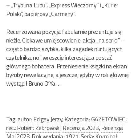
– „Trybuna Ludu”, „Express Wieczorny” i „Kurier
Polski”, papierosy „Carmeny”.
Recenzowana pozycja fabularnie prezentuje się
nieźle. Ciekawe umiejscowienie, akcja „na serio” –
często bardzo szybka, kilka zagadek nurtujących
czytelnika, no i wreszcie interesująca postać
głównego bohatera. Przeniesienie książki na ekran
byłoby rewelacyjne, a jeszcze, gdyby w roli głównej
wystąpił Bruno O’Ya …
Tag:
autor: Edigey Jerzy
,
Kategoria: GAZETOWIEC
,
rec.: Robert Żebrowski
,
Recenzja 2023
,
Recenzja
Maj 2023
,
Rok wydania: 1971
,
Seria: Kryminał
,