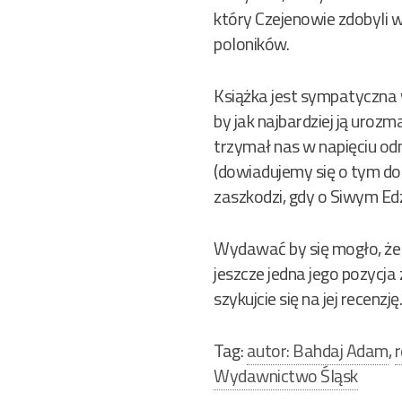
który Czejenowie zdobyli w
poloników.
Książka jest sympatyczna w
by jak najbardziej ją uroz
trzymał nas w napięciu o
(dowiadujemy się o tym dop
zaszkodzi, gdy o Siwym Edz
Wydawać by się mogło, że 
jeszcze jedna jego pozycja
szykujcie się na jej recenzj
Tag:
autor: Bahdaj Adam
,
r
Wydawnictwo Śląsk