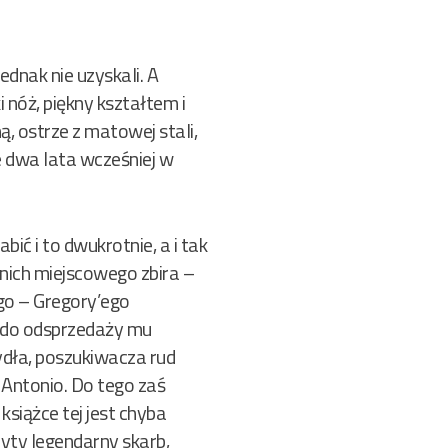
ednak nie uzyskali. A
 nóż, piękny kształtem i
, ostrze z matowej stali,
e dwa lata wcześniej w
ić i to dwukrotnie, a i tak
 nich miejscowego zbira –
go – Gregory’ego
 do odsprzedaży mu
ydła, poszukiwacza rud
 Antonio. Do tego zaś
siążce tej jest chyba
yty legendarny skarb,