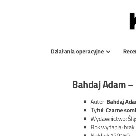
Skip
to
content
Działania operacyjne
Rece
Bahdaj Adam –
Autor:
Bahdaj Ad
Tytuł:
Czarne som
Wydawnictwo: Ślą
Rok wydania: brak 
Nakład: 120150