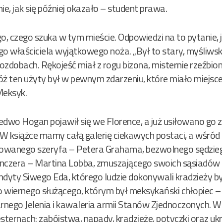
, jak się później okazało – student prawa.
o, czego szuka w tym mieście. Odpowiedzi na to pytanie, j
o właściciela wyjątkowego noża. „Był to stary, myśliwski
dobach. Rękojeść miał z rogu bizona, misternie rzeźbioną
óż ten użyty był w pewnym zdarzeniu, które miało miejsc
Meksyk.
edwo Hogan pojawił się we Florence, a już usiłowano go zab
 W książce mamy całą galerię ciekawych postaci, a wśród
owanego szeryfa – Petera Grahama, bezwolnego sędzie
anczera – Martina Lobba, zmuszającego swoich sąsiadów
ndyty Siwego Eda, którego ludzie dokonywali kradzieży b
ego wiernego służącego, którym był meksykański chłopiec –
nego Jelenia i kawaleria armii Stanów Zjednoczonych. W k
ternach: zabójstwa, napady, kradzieże, potyczki oraz ukr