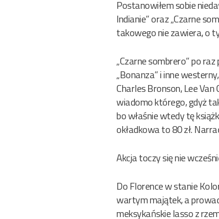
Postanowiłem sobie nieda
Indianie” oraz „Czarne som
takowego nie zawiera, o ty
„Czarne sombrero” po raz 
„Bonanza” i inne westerny
Charles Bronson, Lee Van C
wiadomo którego, gdyż takie
bo właśnie wtedy tę książk
okładkowa to 80 zł. Narrac
Akcja toczy się nie wcześn
Do Florence w stanie Kolo
wartym majątek, a prowadził
meksykańskie lasso z rzem