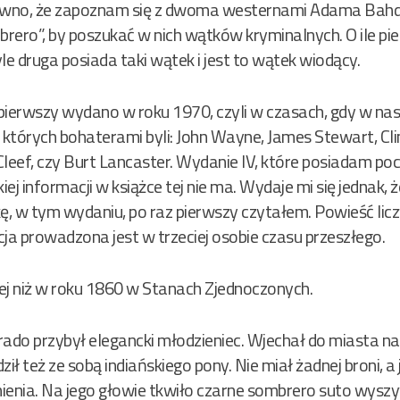
wno, że zapoznam się z dwoma westernami Adama Bahda
brero”, by poszukać w nich wątków kryminalnych. O ile pie
le druga posiada taki wątek i jest to wątek wiodący.
pierwszy wydano w roku 1970, czyli w czasach, gdy w n
, których bohaterami byli: John Wayne, James Stewart, Cl
leef, czy Burt Lancaster. Wydanie IV, które posiadam poc
j informacji w książce tej nie ma. Wydaje mi się jednak, że
ę, w tym wydaniu, po raz pierwszy czytałem. Powieść liczy
ja prowadzona jest w trzeciej osobie czasu przeszłego.
iej niż w roku 1860 w Stanach Zjednoczonych.
rado przybył elegancki młodzieniec. Wjechał do miasta n
 też ze sobą indiańskiego pony. Nie miał żadnej broni, a je
ienia. Na jego głowie tkwiło czarne sombrero suto wysz