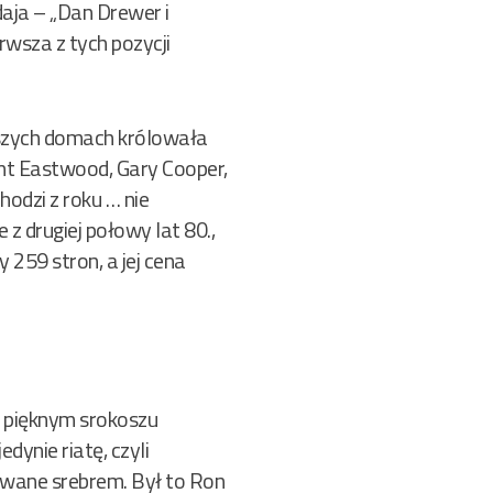
ja – „Dan Drewer i
rwsza z tych pozycji
aszych domach królowała
int Eastwood, Gary Cooper,
hodzi z roku … nie
 z drugiej połowy lat 80.,
 259 stron, a jej cena
a pięknym srokoszu
dynie riatę, czyli
ywane srebrem. Był to Ron