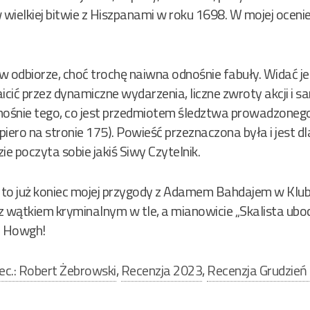
 wielkiej bitwie z Hiszpanami w roku 1698. W mojej ocenie
 odbiorze, choć trochę naiwna odnośnie fabuły. Widać jed
maicić przez dynamiczne wydarzenia, liczne zwroty akcji i 
dnośnie tego, co jest przedmiotem śledztwa prowadzone
iero na stronie 175). Powieść przeznaczona była i jest dla
ie poczyta sobie jakiś Siwy Czytelnik.
to już koniec mojej przygody z Adamem Bahdajem w Klubi
 z wątkiem kryminalnym w tle, a mianowicie „Skalista ubo
ę. Howgh!
ec.: Robert Żebrowski
,
Recenzja 2023
,
Recenzja Grudzień