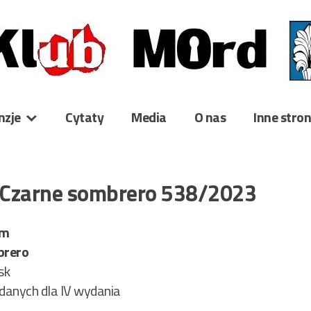
nzje
Cytaty
Media
O nas
Inne stro
 Czarne sombrero 538/2023
am
brero
sk
danych dla IV wydania