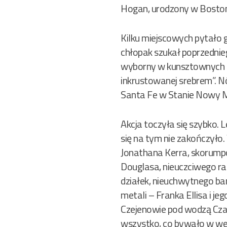
Hogan, urodzony w Bostonie
Kilku miejscowych pytało g
chłopak szukał poprzednieg
wyborny w kunsztownych oz
inkrustowanej srebrem”. N
Santa Fe w Stanie Nowy 
Akcja toczyła się szybko. L
się na tym nie zakończyło.
Jonathana Kerra, skorump
Douglasa, nieuczciwego r
działek, nieuchwytnego ba
metali – Franka Ellisa i j
Czejenowie pod wodzą Czar
wszystko, co bywało w wes