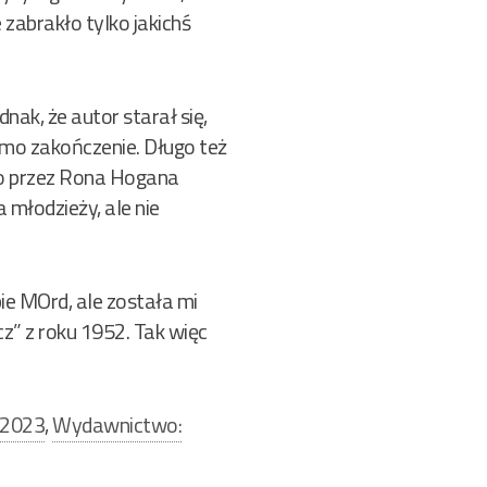
 zabrakło tylko jakichś
nak, że autor starał się,
samo zakończenie. Długo też
go przez Rona Hogana
 młodzieży, ale nie
e MOrd, ale została mi
cz” z roku 1952. Tak więc
 2023
,
Wydawnictwo: