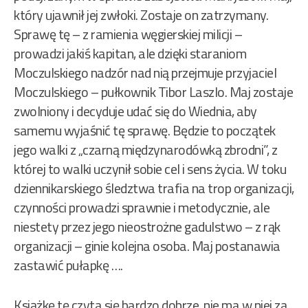
który ujawnił jej zwłoki. Zostaje on zatrzymany.
Sprawę tę – z ramienia węgierskiej milicji –
prowadzi jakiś kapitan, ale dzięki staraniom
Moczulskiego nadzór nad nią przejmuje przyjaciel
Moczulskiego – pułkownik Tibor Laszlo. Maj zostaje
zwolniony i decyduje udać się do Wiednia, aby
samemu wyjaśnić tę sprawę. Będzie to początek
jego walki z „czarną międzynarodówką zbrodni”, z
której to walki uczynił sobie cel i sens życia. W toku
dziennikarskiego śledztwa trafia na trop organizacji,
czynności prowadzi sprawnie i metodycznie, ale
niestety przez jego nieostrożne gadulstwo – z rąk
organizacji – ginie kolejna osoba. Maj postanawia
zastawić pułapkę ….
Książkę tę czyta się bardzo dobrze, nie ma w niej za