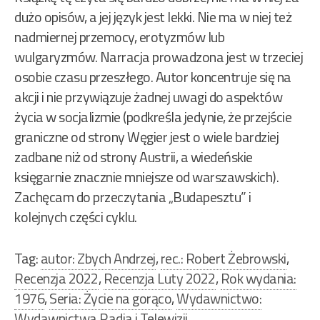
dużo opisów, a jej język jest lekki. Nie ma w niej też
nadmiernej przemocy, erotyzmów lub
wulgaryzmów. Narracja prowadzona jest w trzeciej
osobie czasu przeszłego. Autor koncentruje się na
akcji i nie przywiązuje żadnej uwagi do aspektów
życia w socjalizmie (podkreśla jedynie, że przejście
graniczne od strony Węgier jest o wiele bardziej
zadbane niż od strony Austrii, a wiedeńskie
księgarnie znacznie mniejsze od warszawskich).
Zachęcam do przeczytania „Budapesztu” i
kolejnych części cyklu.
Tag:
autor: Zbych Andrzej
,
rec.: Robert Żebrowski
,
Recenzja 2022
,
Recenzja Luty 2022
,
Rok wydania:
1976
,
Seria: Życie na gorąco
,
Wydawnictwo:
Wydawnictwa Radia i Telewizji