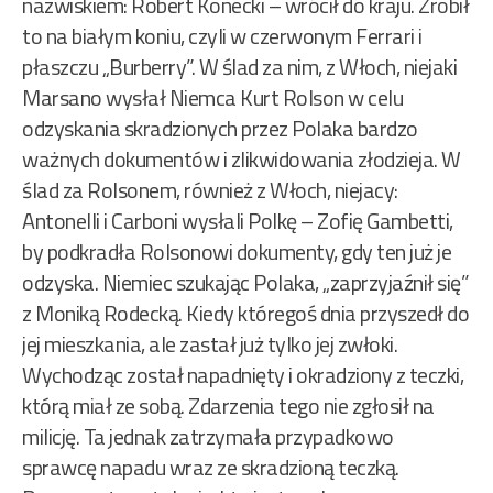
nazwiskiem: Robert Konecki – wrócił do kraju. Zrobił
to na białym koniu, czyli w czerwonym Ferrari i
płaszczu „Burberry”. W ślad za nim, z Włoch, niejaki
Marsano wysłał Niemca Kurt Rolson w celu
odzyskania skradzionych przez Polaka bardzo
ważnych dokumentów i zlikwidowania złodzieja. W
ślad za Rolsonem, również z Włoch, niejacy:
Antonelli i Carboni wysłali Polkę – Zofię Gambetti,
by podkradła Rolsonowi dokumenty, gdy ten już je
odzyska. Niemiec szukając Polaka, „zaprzyjaźnił się”
z Moniką Rodecką. Kiedy któregoś dnia przyszedł do
jej mieszkania, ale zastał już tylko jej zwłoki.
Wychodząc został napadnięty i okradziony z teczki,
którą miał ze sobą. Zdarzenia tego nie zgłosił na
milicję. Ta jednak zatrzymała przypadkowo
sprawcę napadu wraz ze skradzioną teczką.