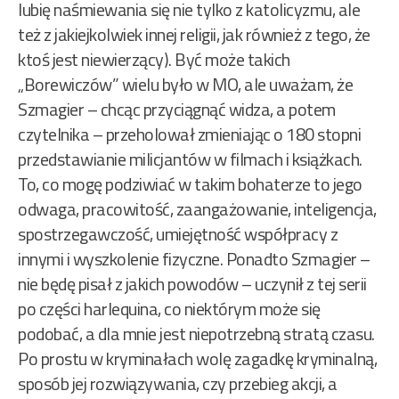
lubię naśmiewania się nie tylko z katolicyzmu, ale
też z jakiejkolwiek innej religii, jak również z tego, że
ktoś jest niewierzący). Być może takich
„Borewiczów” wielu było w MO, ale uważam, że
Szmagier – chcąc przyciągnąć widza, a potem
czytelnika – przeholował zmieniając o 180 stopni
przedstawianie milicjantów w filmach i książkach.
To, co mogę podziwiać w takim bohaterze to jego
odwaga, pracowitość, zaangażowanie, inteligencja,
spostrzegawczość, umiejętność współpracy z
innymi i wyszkolenie fizyczne. Ponadto Szmagier –
nie będę pisał z jakich powodów – uczynił z tej serii
po części harlequina, co niektórym może się
podobać, a dla mnie jest niepotrzebną stratą czasu.
Po prostu w kryminałach wolę zagadkę kryminalną,
sposób jej rozwiązywania, czy przebieg akcji, a