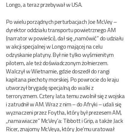
Longo, a teraz przebywał w USA.
Po wielu porządnych perturbacjach Joe McVey –
dyrektor oddziału transportu powietrznego AM
(narrator w powieści), dał się „namówić” do udziału
w akcji specjalnej w Longo mającej na celu
odzyskanie platyny. Był nie tylko wyśmienitym
pilotem, ale też doświadczonym żołnierzem.
Walczył w Wietnamie, gdzie doszedł do rangi
kapitana piechoty morskiej. Po powrocie do kraju
utworzył brygadę specjalną do walki z
terroryzmem. Cztery lata temu zwolnił się z wojska
i zatrudnił w AM. Wraz z nim – do Afryki – udali się
wyznaczeni przez Foytha, który był prezesem AM,
„namawiacze” McVey’a: Tibbott i Grip, a także Jack
Ricer, znajomy McVeya, który Joe’mu uratował