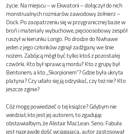
życie. Na miejscu – w Ekwatorii – dołączył do nich
monstrualnych rozmiarów zawodowy żołnierz –
Dock. Po zaopatrzeniu się w przygranicznej bazie w
broń i materiały wybuchowe, pięcioosobowy zespół
ruszył w kierunku Longo. Po drodze do Nwhawe
jeden z jego członków zginął zadźgany we śnie
nożem. Zabójcą mógł być tylko ktoś z pozostałej
czwórki. Kto był sprawcą mordu? Kto z grupy był
Bentonem, a kto „Skorpionem”? Gdzie była ukryta
platyna? Czy udało się ją odzyskać, czy też nie? Kto
jeszcze zginie?
Cóż mogę powiedzieć o tej książce? Gdybym nie
wiedział, kto jest jej autorem, to zgadując
obstawiałbym, że Alistair MacLean. Serio. Fabuła
jest naprawdę dość wciągajaca, autor zastosował