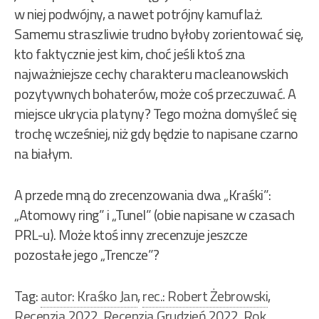
w niej podwójny, a nawet potrójny kamuflaż.
Samemu straszliwie trudno byłoby zorientować się,
kto faktycznie jest kim, choć jeśli ktoś zna
najważniejsze cechy charakteru macleanowskich
pozytywnych bohaterów, może coś przeczuwać. A
miejsce ukrycia platyny? Tego można domyśleć się
trochę wcześniej, niż gdy będzie to napisane czarno
na białym.
A przede mną do zrecenzowania dwa „Kraśki”:
„Atomowy ring” i „Tunel” (obie napisane w czasach
PRL-u). Może ktoś inny zrecenzuje jeszcze
pozostałe jego „Trencze”?
Tag:
autor: Kraśko Jan
,
rec.: Robert Żebrowski
,
Recenzja 2022
,
Recenzja Grudzień 2022
,
Rok