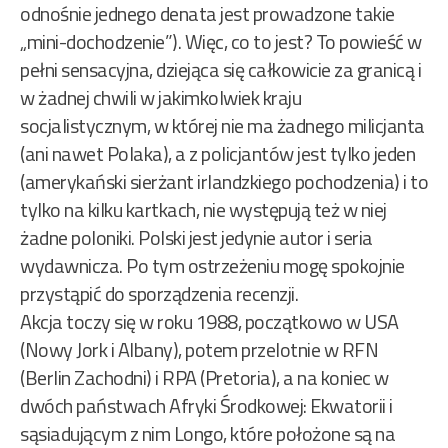
odnośnie jednego denata jest prowadzone takie
„mini-dochodzenie”). Więc, co to jest? To powieść w
pełni sensacyjna, dziejąca się całkowicie za granicą i
w żadnej chwili w jakimkolwiek kraju
socjalistycznym, w której nie ma żadnego milicjanta
(ani nawet Polaka), a z policjantów jest tylko jeden
(amerykański sierżant irlandzkiego pochodzenia) i to
tylko na kilku kartkach, nie występują też w niej
żadne poloniki. Polski jest jedynie autor i seria
wydawnicza. Po tym ostrzeżeniu mogę spokojnie
przystąpić do sporządzenia recenzji.
Akcja toczy się w roku 1988, początkowo w USA
(Nowy Jork i Albany), potem przelotnie w RFN
(Berlin Zachodni) i RPA (Pretoria), a na koniec w
dwóch państwach Afryki Środkowej: Ekwatorii i
sąsiadującym z nim Longo, które położone są na