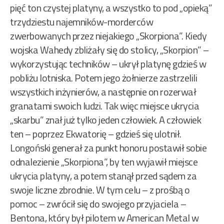
pięć ton czystej platyny, a wszystko to pod „opieką”
trzydziestu najemników-morderców
zwerbowanych przez niejakiego „Skorpiona”. Kiedy
wojska Wahedy zbliżały się do stolicy, „Skorpion” –
wykorzystując techników – ukrył platynę gdzieś w
pobliżu lotniska. Potem jego żołnierze zastrzelili
wszystkich inżynierów, a następnie on rozerwał
granatami swoich ludzi. Tak więc miejsce ukrycia
„skarbu” znał już tylko jeden człowiek. A człowiek
ten – poprzez Ekwatorię – gdzieś się ulotnił.
Longoński generał za punkt honoru postawił sobie
odnalezienie „Skorpiona”, by ten wyjawił miejsce
ukrycia platyny, a potem stanął przed sądem za
swoje liczne zbrodnie. W tym celu – z prośbą o
pomoc – zwrócił się do swojego przyjaciela –
Bentona, który był pilotem w American Metal w