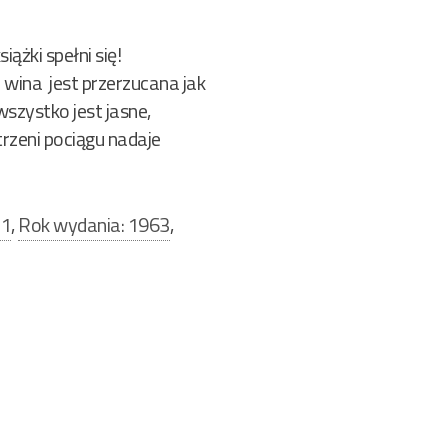
ążki spełni się!
 wina jest przerzucana jak
wszystko jest jasne,
trzeni pociągu nadaje
11
,
Rok wydania: 1963
,