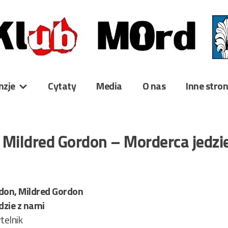
nzje
Cytaty
Media
O nas
Inne stro
 Mildred Gordon – Morderca jedzi
on, Mildred Gordon
dzie z nami
telnik