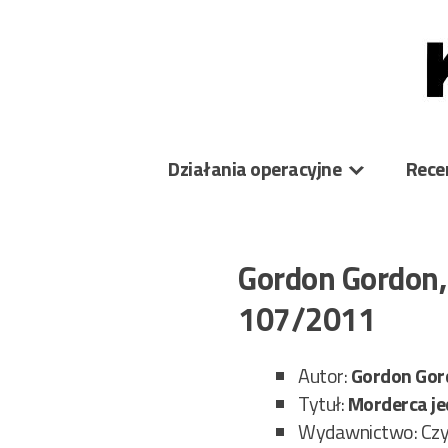
Skip
to
content
Działania operacyjne
Rece
Gordon Gordon,
107/2011
Autor:
Gordon Gord
Tytuł:
Morderca je
Wydawnictwo: Czy