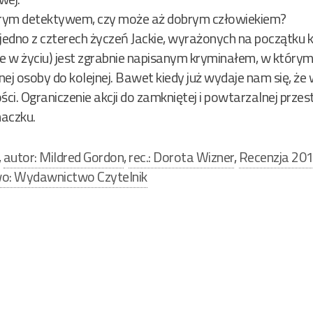
obrym detektywem, czy może aż dobrym człowiekiem?
dno z czterech życzeń Jackie, wyrażonych na początku ksi
że w życiu) jest zgrabnie napisanym kryminałem, w którym
nej osoby do kolejnej. Bawet kiedy już wydaje nam się, że 
i. Ograniczenie akcji do zamkniętej i powtarzalnej przes
maczku.
,
autor: Mildred Gordon
,
rec.: Dorota Wizner
,
Recenzja 20
: Wydawnictwo Czytelnik