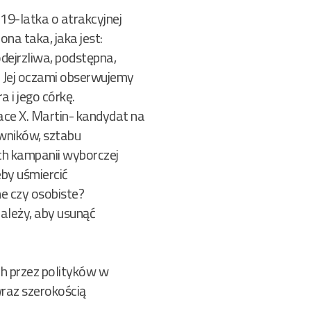
19-latka o atrakcyjnej
na taka, jaka jest:
odejrzliwa, podstępna,
t. Jej oczami obserwujemy
 i jego córkę.
ace X. Martin- kandydat na
owników, sztabu
ch kampanii wyborczej
eby uśmiercić
e czy osobiste?
zależy, aby usunąć
h przez polityków w
raz szerokością