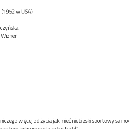
 (1952 w USA)
oczyńska
 Wizner
 niczego więcej od życia jak mieć niebieski sportowy samo
za tym, żeby jej szefa szlag trafił”.