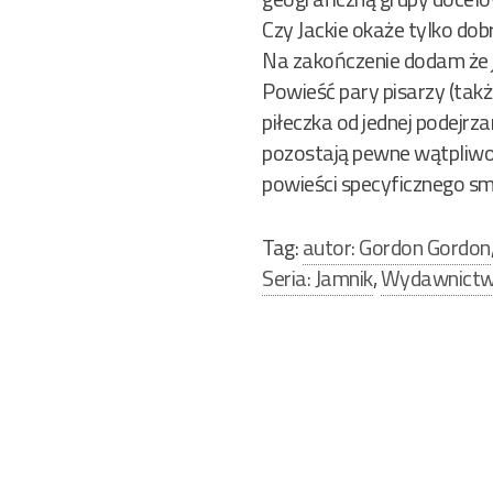
Czy Jackie okaże tylko d
Na zakończenie dodam że je
Powieść pary pisarzy (tak
piłeczka od jednej podejrza
pozostają pewne wątpliwośc
powieści specyficznego s
Tag:
autor: Gordon Gordon
Seria: Jamnik
,
Wydawnictwo
Nawigacja
wpisu