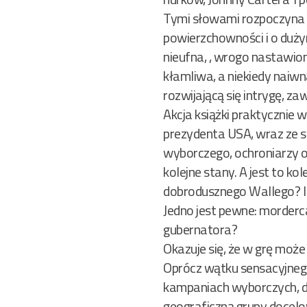
Tymi słowami rozpoczyna si
powierzchowności i o dużym
nieufna, , wrogo nastawion
kłamliwa, a niekiedy naiwn
rozwijającą się intrygę, 
Akcja książki praktycznie 
prezydenta USA, wraz ze sw
wyborczego, ochroniarzy o
kolejne stany. A jest to k
dobrodusznego Wallego? I 
Jedno jest pewne: morderca
gubernatora?
Okazuje się, że w grę może
Oprócz wątku sensacyjneg
kampaniach wyborczych, d
geograficzną grupy docelo