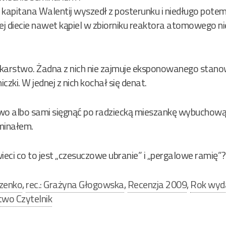
kapitana Walentij wyszedł z posterunku i niedługo potem 
kiej diecie nawet kąpiel w zbiorniku reaktora atomowego n
ekarstwo. Żadna z nich nie zajmuje eksponowanego stanowi
zki. W jednej z nich kochał się denat.
owo albo sami sięgnąć po radziecką mieszankę wybuchow
minałem.
ieci co to jest „czesuczowe ubranie” i „pergalowe ramię”?
czenko
,
rec.: Grażyna Głogowska
,
Recenzja 2009
,
Rok wyd
wo Czytelnik