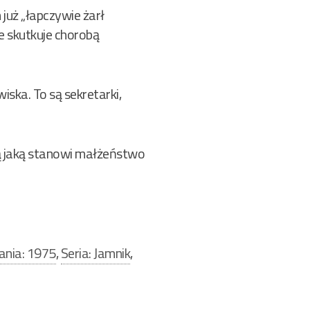
już „łapczywie żarł
ie skutkuje chorobą
ska. To są sekretarki,
ą jaką stanowi małżeństwo
ania: 1975
,
Seria: Jamnik
,