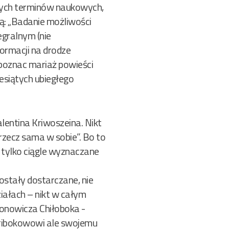
anych terminów naukowych,
ą: „Badanie możliwości
egralnym (nie
ormacji na drodze
 poznac mariaż powieści
esiątych ubiegłego
entina Kriwoszeina. Nikt
…rzecz sama w sobie”. Bo to
eje tylko ciągle wyznaczane
zostały dostarczane, nie
ziałach – nikt w całym
tonowicza Chiłoboka -
hiribokowowi ale swojemu