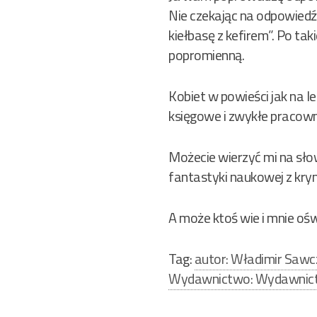
Nie czekając na odpowiedź 
kiełbasę z kefirem”. Po ta
popromienną.
Kobiet w powieści jak na l
księgowe i zwykłe pracownic
Możecie wierzyć mi na sł
fantastyki naukowej z kry
A może ktoś wie i mnie ośw
Tag:
autor: Władimir Saw
Wydawnictwo: Wydawnict