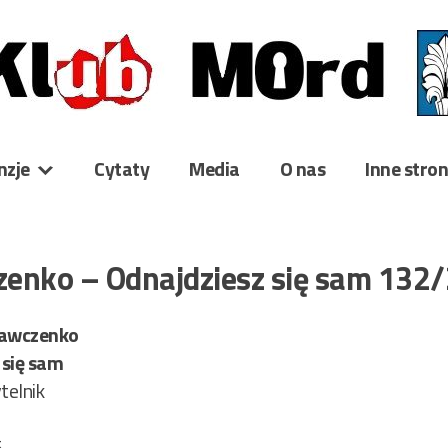
nzje
Cytaty
Media
O nas
Inne stro
enko – Odnajdziesz się sam 132
awczenko
 się sam
telnik
5