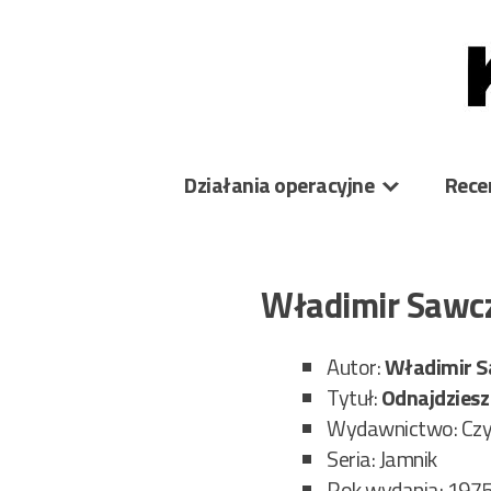
Skip
to
content
Działania operacyjne
Rece
Władimir Sawcz
Autor:
Władimir
S
Tytuł:
Odnajdziesz
Wydawnictwo: Czy
Seria: Jamnik
Rok wydania: 197