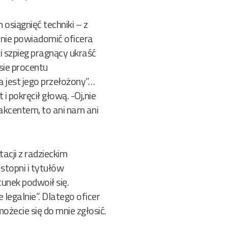
siągnięć techniki – z
nie powiadomić oficera
 szpieg pragnący ukraść
esie procentu
 jest jego przełożony”…
 pokręcił głową. -Oj,nie
 akcentem, to ani nam ani
acji z radzieckim
stopni i tytułów
unek podwoił się.
 legalnie”. Dlatego oficer
ożecie się do mnie zgłosić.