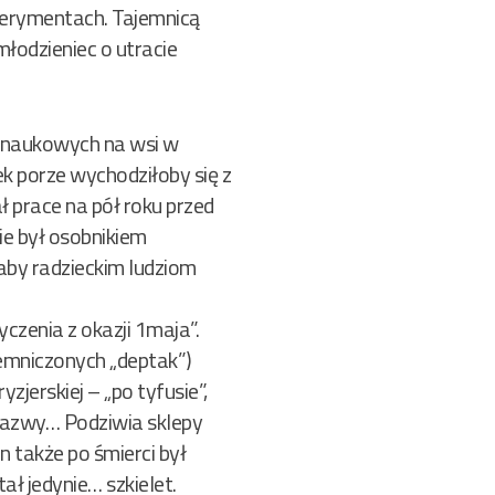
erymentach. Tajemnicą
młodzieniec o utracie
ów naukowych na wsi w
iek porze wychodziłoby się z
ł prace na pół roku przed
e był osobnikiem
aby radzieckim ludziom
czenia z okazji 1maja”.
emniczonych „deptak”)
jerskiej – „po tyfusie”,
e nazwy… Podziwia sklepy
 także po śmierci był
tał jedynie… szkielet.