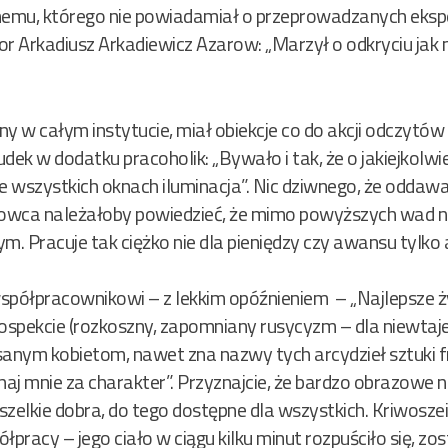
emu, którego nie powiadamiał o przeprowadzanych eksp
sor Arkadiusz Arkadiewicz Azarow: „Marzył o odkryciu jak 
yny w całym instytucie, miał obiekcje co do akcji odczyt
udek w dodatku pracoholik: „Bywało i tak, że o jakiejkolw
e wszystkich oknach iluminacja”. Nic dziwnego, że oddawa
owca należałoby powiedzieć, że mimo powyższych wad ni
. Pracuje tak ciężko nie dla pieniędzy czy awansu tylko 
spółpracownikowi – z lekkim opóźnieniem – „Najlepsze ży
ospekcie (rozkoszny, zapomniany rusycyzm – dla niewtaj
anym kobietom, nawet zna nazwy tych arcydzieł sztuki fryz
ochaj mnie za charakter”. Przyznajcie, że bardzo obrazow
elkie dobra, do tego dostępne dla wszystkich. Kriwoszein
ółpracy – jego ciało w ciągu kilku minut rozpuściło się, zos