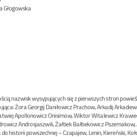
na Głogowska
ogością nazwisk wysypujących się z pierwszych stron powie
rująca: Żora Georgij Daniłowicz Prachow, Arkadij Arkadie
atwiej Apollonowicz Onisimow, Wiktor Witalewicz Krawie
owicz Androsjaszwili, Żałbek Bałbekowicz Pszemakow, A
 do historii powszechnej – Czapajew, Lenin, Kiereński, K