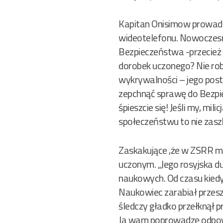
Kapitan Onisimow prowadzi
wideotelefonu. Nowoczesn
Bezpieczeństwa -przecież 
dorobek uczonego? Nie robi 
wykrywalności – jego post
zepchnąć sprawę do Bezpie
śpieszcie się! Jeśli my, m
społeczeństwu to nie zasz
Zaskakujące ,że w ZSRR mil
uczonym. „Jego rosyjska du
naukowych. Od czasu kiedy
Naukowiec zarabiał przeszło
śledczy gładko przełknął p
Ja wam poprowadzę odpow