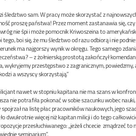
 śledztwo sam. W pracy może skorzystać z najnowszych o
ość proszę państwa! Przez moment zastanawia się, czy 
wróg nie śpi i może pomocnik Kriwoszeina to amerykański
tego, boi się, że mu śledztwo od razu odbiorą i nie podni
erunek ma najgorszy wynik w okręgu. Tego samego zdania
czeństwa? – z żołnierską prostotą zakończył komendant i
ilicja, wykryjemy przestępstwo z zagranicznym, powiedzmy,
kodzi a wszyscy skorzystają.”
icjant nawet w stopniu kapitana nie ma szans w konfront
sza nie potrafiła pokonać w sobie szacunku wobec nauki, 
 spojrzał na listę płac pracowników naukowych, jego szac
 dwukrotnie więcej niż kapitan milicji i do tego całkowicie
ropozycje przesłuchiwanego: „jeżeli chcecie zmądrzeć to m
iednie seminarium”.