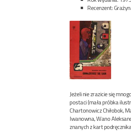
Recenzent: Graży
Jeżeli nie zrazicie się mn
postaci (mała próbka ilust
Chartonowicz Chiłobok, M
Iwanowna, Wano Aleksandr
znanych z kart podręcznika