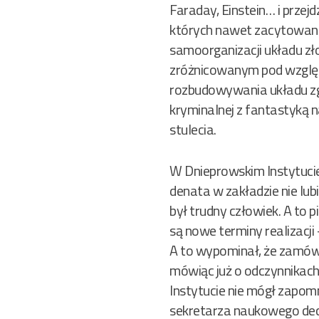
Faraday, Einstein… i prze
których nawet zacytowanie
samoorganizacji układu zł
zróżnicowanym pod względ
rozbudowywania układu zgo
kryminalnej z fantastyką 
stulecia.
W Dnieprowskim Instytucie
denata w zakładzie nie lub
był trudny człowiek. A to pi
są nowe terminy realizacji
A to wypominał, że zamówio
mówiąc już o odczynnikach 
Instytucie nie mógł zapomn
sekretarza naukowego decy