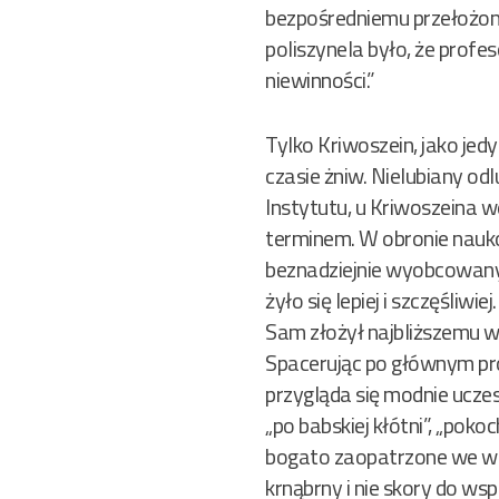
bezpośredniemu przełożon
poliszynela było, że profe
niewinności.”
Tylko Kriwoszein, jako jed
czasie żniw. Nielubiany odl
Instytutu, u Kriwoszeina w
terminem. W obronie nauk
beznadziejnie wyobcowanym
żyło się lepiej i szczęśliwiej.
Sam złożył najbliższemu w
Spacerując po głównym pr
przygląda się modnie uczes
„po babskiej kłótni”, „pok
bogato zaopatrzone we wsz
krnąbrny i nie skory do wsp