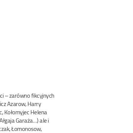
ści – zarówno fikcyjnych
wicz Azarow, Harry
c, Kołomyjec Helena
łgaja Garaża…) ale i
ołczak, Łomonosow,