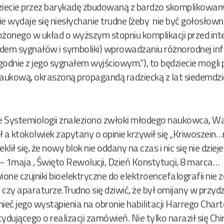
jdziecie przez barykadę zbudowaną z bardzo skomplikow
 wydaje się niesłychanie trudne (żeby nie być gołosłown
ożonego w układ o wyższym stopniu komplikacji przed int
em sygnałów i symboliki) wprowadzaniu różnorodnej inf
dnie z jego sygnałem wyjściowym.”), to będziecie mogli
naukową, okraszoną propagandą radziecką z lat siedemdzi
 Systemiologii znaleziono zwłoki młodego naukowca, Wal
ił a ktokolwiek zapytany o opinie krzywił się „Kriwoszein
eklił się, że nowy blok nie oddany na czas i nic się nie dzi
 – 1maja , Święto Rewolucji, Dzień Konstytucji, 8 marca…
ne czujniki bioelektryczne do elektroencefalografii nie 
czy aparaturze.Trudno się dziwić, że był omijany w przyd
ieć jego wystąpienia na obronie habilitacji Harrego Char
dującego o realizacji zamówień. Nie tylko naraził się C