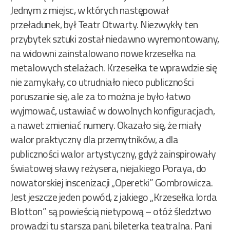
Jednym z miejsc, w których następował
przeładunek, był Teatr Otwarty. Niezwykły ten
przybytek sztuki został niedawno wyremontowany,
na widowni zainstalowano nowe krzesełka na
metalowych stelażach. Krzesełka te wprawdzie się
nie zamykały, co utrudniało nieco publiczności
poruszanie się, ale za to można je było łatwo
wyjmować, ustawiać w dowolnych konfiguracjach,
a nawet zmieniać numery. Okazało się, że miały
walor praktyczny dla przemytników, a dla
publiczności walor artystyczny, gdyż zainspirowały
światowej sławy reżysera, niejakiego Poraya, do
nowatorskiej inscenizacji „Operetki” Gombrowicza.
Jest jeszcze jeden powód, z jakiego „Krzesełka lorda
Blotton” są powieścią nietypową – otóż śledztwo
prowadzi tu starsza pani, bileterka teatralna. Pani