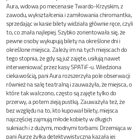
Aura, wdowa po mecenasie Twardo-Krzyskim, z
zawodu, wykształcenia i zamiłowania chiromantka,
sprzedając w kasie bilety widziała głównie ręce, czyli
to, co znała najlepiej. Szybko zorientowała się, że
pewne osoby wykupują bilety na określone dni i
określone miejsca. Zależy im na tych miejscach do
tego stopnia, że gdy są już zajęte, usiłują nawet
interweniować przez kasy SPATiF-u. Wiedziona
ciekawością, pani Aura rozszerzyła pole obserwacji
również na salę teatralną i zauważyła, że miejsca, o
które tak walczono, często są zajęte tylko do
przerwy, a potem zieją pustką. Zauważyła też, że
bez względu na to, kto kupował bilety, miejsca
najczęściej zajmują młode kobiety w długich
sukniach i z dużymi, modnymi torbami. Drzemiąca w
pani Aurze żyłka detektywistyczna kazała jej