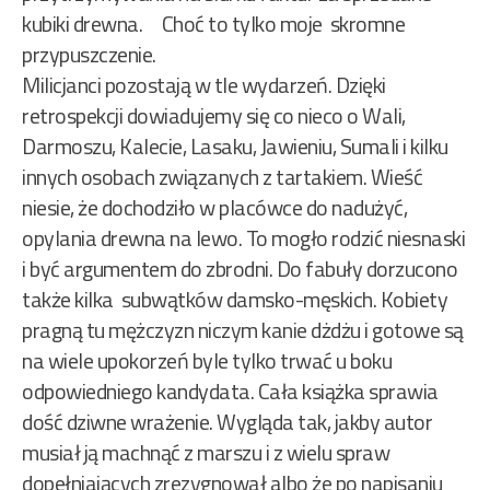
kubiki drewna. Choć to tylko moje skromne
przypuszczenie.
Milicjanci pozostają w tle wydarzeń. Dzięki
retrospekcji dowiadujemy się co nieco o Wali,
Darmoszu, Kalecie, Lasaku, Jawieniu, Sumali i kilku
innych osobach związanych z tartakiem. Wieść
niesie, że dochodziło w placówce do nadużyć,
opylania drewna na lewo. To mogło rodzić niesnaski
i być argumentem do zbrodni. Do fabuły dorzucono
także kilka subwątków damsko-męskich. Kobiety
pragną tu mężczyzn niczym kanie dżdżu i gotowe są
na wiele upokorzeń byle tylko trwać u boku
odpowiedniego kandydata. Cała książka sprawia
dość dziwne wrażenie. Wygląda tak, jakby autor
musiał ją machnąć z marszu i z wielu spraw
dopełniających zrezygnował albo że po napisaniu