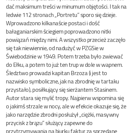
dać maksimum treści w minumum objętości. I tak na
ledwie 112 stronach „Portretu” sporo się dzieje.
Wprowadzono kilkanaście postaci i dość
bałaganiarskim ściegiem poprowadzono nitki
powiązań między nimi. A wszystko przecież zaczęło
się tak niewiennie, od nadużyć w PZGSie w
Świebodzinie w 1949. Potem trzeba było zwiewać
do Ełku, a potem to już ten trup w dole w wapnem.
Śledztwo prowadzi kapitan Brzoza (i jest to
nazwisko symboliczne, jak na zbrodnię w tartaku
przystało), posiłkujący się sierżantem Stasinem.
Autor stara się mylić tropy. Najpierw wspomina się
o jakimś strzale w nocy, ale w efekcie okazuje się, że
jako narzędzie zbrodni posłużył „ciężki, masywny
przycisk z brązu” służący zapewne do
przytrzymywania na biurku faktur za sprzedane