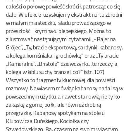
całości o połowę powieść skrócił, patrosząc co się
dało. W efekcie uzyskujemy ekstrakt nurtu zbrodni
w małym miasteczku, śladu prowadzącego w
przeszłość i kryminału plebejskiego. Można to
zilustrować następującymi cytatami: „- Bajer na
Grójec”, „Ty, bracie eksportową, sardynki, kabanosy,
a kolega komiśniaka i grochówkę” oraz „Ty bracie
„Kameralne”, „Bristole”, dziewczynki…te rzeczy, a
kolega w kiblu suchy branzel, co?” (str. 107).
Wszystko to fragmenty kluczowej dla powieści
rozmowy. Nawiasem mówiąc kabanosy nadal są w
powszechnym użytku, a nawet stanowią nie tylko
zakąskę z górnej półki, ale również drobną
przegryzkę. Kabanosy spotykam na stole u
Klubowicza Duńskiego, Kociołka czy
Szwedowskiego. Ba, czasem na swoim własnym.