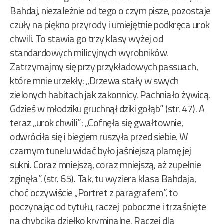
Bahdaj, niezależnie od tego o czym pisze, pozostaje
czuły na piękno przyrody i umiejętnie podkręca urok
chwili. To stawia go trzy klasy wyżej od
standardowych milicyjnych wyrobników.
Zatrzymajmy się przy przykładowych passuach,
które mnie urzekły: „Drzewa stały w swych
zielonych habitach jak zakonnicy. Pachniało żywicą.
Gdzieś w młodziku gruchnął dziki gołąb” (str. 47). A
teraz „urok chwili”: „Cofnęła się gwałtownie,
odwróciła się i biegiem ruszyła przed siebie. W
czarnym tunelu widać było jaśniejszą plamę jej
sukni. Coraz mniejszą, coraz mniejszą, aż zupełnie
zginęła”. (str. 65). Tak, tu wyziera klasa Bahdaja,
choć oczywiście „Portret z paragrafem”, to
poczynając od tytułu, raczej poboczne i trzaśnięte
na chybcika dziełko kryminalne. Raczej dla