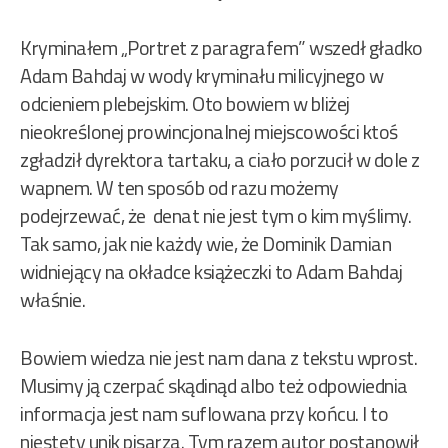
Kryminałem „Portret z paragrafem” wszedł gładko
Adam Bahdaj w wody kryminału milicyjnego w
odcieniem plebejskim. Oto bowiem w bliżej
nieokreślonej prowincjonalnej miejscowości ktoś
zgładził dyrektora tartaku, a ciało porzucił w dole z
wapnem. W ten sposób od razu możemy
podejrzewać, że denat nie jest tym o kim myślimy.
Tak samo, jak nie każdy wie, że Dominik Damian
widniejący na okładce książeczki to Adam Bahdaj
właśnie.
Bowiem wiedza nie jest nam dana z tekstu wprost.
Musimy ją czerpać skądinąd albo też odpowiednia
informacja jest nam suflowana przy końcu. I to
niestety unik pisarza. Tym razem autor postanowił