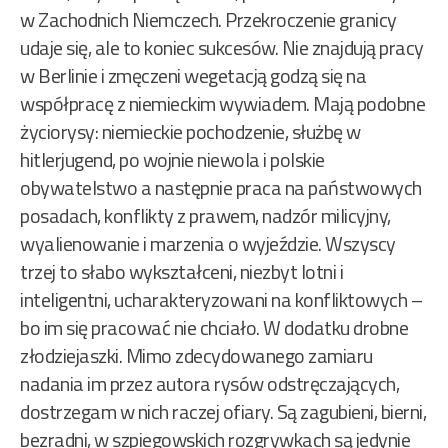
w Zachodnich Niemczech. Przekroczenie granicy
udaje się, ale to koniec sukcesów. Nie znajdują pracy
w Berlinie i zmęczeni wegetacją godzą się na
współpracę z niemieckim wywiadem. Mają podobne
życiorysy: niemieckie pochodzenie, służbę w
hitlerjugend, po wojnie niewola i polskie
obywatelstwo a następnie praca na państwowych
posadach, konflikty z prawem, nadzór milicyjny,
wyalienowanie i marzenia o wyjeździe. Wszyscy
trzej to słabo wykształceni, niezbyt lotni i
inteligentni, ucharakteryzowani na konfliktowych –
bo im się pracować nie chciało. W dodatku drobne
złodziejaszki. Mimo zdecydowanego zamiaru
nadania im przez autora rysów odstręczających,
dostrzegam w nich raczej ofiary. Są zagubieni, bierni,
bezradni, w szpiegowskich rozgrywkach są jedynie