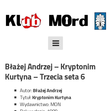
Skip
to
content
Błażej Andrzej – Kryptonim
Kurtyna – Trzecia seta 6
Autor:
Błażej Andrzej
Tytuł:
Kryptonim Kurtyna
Wydawnictwo: MON