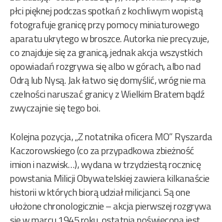
płci pięknej podczas spotkań z kochliwym wopistą
fotografuje granicę przy pomocy miniaturowego
aparatu ukrytego w broszce. Autorka nie precyzuje,
co znajduje się za granicą, jednak akcja wszystkich
opowiadań rozgrywa się albo w górach, albo nad
Odrą lub Nysą. Jak łatwo się domyślić, wróg nie ma
czelności naruszać granicy z Wielkim Bratem bądź
zwyczajnie się tego boi.
Kolejna pozycja, „Z notatnika oficera MO” Ryszarda
Kaczorowskiego (co za przypadkowa zbieżność
imion i nazwisk…), wydana w trzydziestą rocznicę
powstania Milicji Obywatelskiej zawiera kilkanaście
historii w których biorą udział milicjanci. Są one
ułożone chronologicznie – akcja pierwszej rozgrywa
się w marcu 1945 roku, ostatnia poświęcona jest