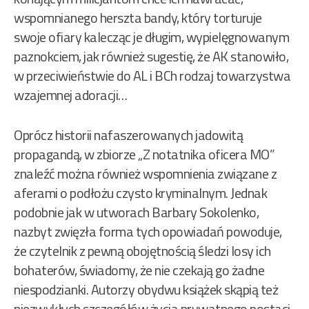
wspomnianego herszta bandy, który torturuje
swoje ofiary kalecząc je długim, wypielęgnowanym
paznokciem, jak również sugestię, że AK stanowiło,
w przeciwieństwie do AL i BCh rodzaj towarzystwa
wzajemnej adoracji…
Oprócz historii nafaszerowanych jadowitą
propagandą, w zbiorze „Z notatnika oficera MO”
znaleźć można również wspomnienia związane z
aferami o podłożu czysto kryminalnym. Jednak
podobnie jak w utworach Barbary Sokolenko,
nazbyt zwięzła forma tych opowiadań powoduje,
że czytelnik z pewną obojętnością śledzi losy ich
bohaterów, świadomy, że nie czekają go żadne
niespodzianki. Autorzy obydwu książek skąpią też
niezwykłych szczegółów życia prywatnego postaci