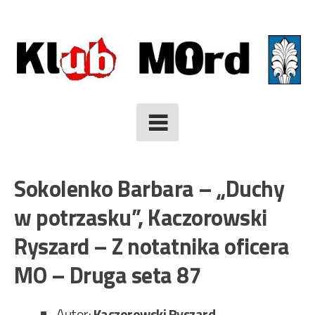
Skip
to
content
Sokolenko Barbara – „Duchy
w potrzasku”, Kaczorowski
Ryszard – Z notatnika oficera
MO – Druga seta 87
Autor:
Kaczorowski Ryszard