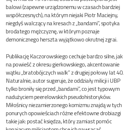
balowi (zapewne urządzonemu w czasach bardziej
współczesnych), na którym niejaki Piotr Maciejny,
niegdyś walczący na kresach z „bandami”, spotyka
brodatego mężczyznę, w którym poznaje
demonicznego herszta wyjątkowo okrutnej zgrai.
Publikację Kaczorowskiego cechuje bardzo silne, jak
na powieść z okresu gierkowskiego, akcentowanie
wątku „bratobójczych walk” z drugiej połowy lat 40.
Naturalnie, autor sugeruje, że oddziały milicji i UBP
tylko broniły się przed „bandami”, co jest typowym
nadużyciem peerelowskich pseudohistoryków.
Miłośnicy niezamierzonego komizmu znajdą w tych
ponurych opowieściach różne efektowne drobiazgi
takie jak: postać księdza, który zamiast pomóc
konającym milicjantom chce ich nawracać,