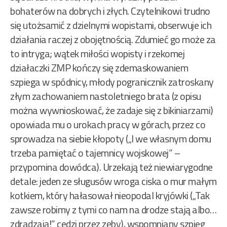
bohaterów na dobrych i złych. Czytelnikowi trudno
się utożsamić z dzielnymi wopistami, obserwuje ich
działania raczej z obojętnością. Zdumieć go może za
to intryga; wątek miłości wopisty i rzekomej
działaczki ZMP kończy się zdemaskowaniem
szpiega w spódnicy, młody pogranicznik zatroskany
złym zachowaniem nastoletniego brata (z opisu
można wywnioskować, że zadaje się z bikiniarzami)
opowiada mu o urokach pracy w górach, przez co
sprowadza na siebie kłopoty („I we własnym domu
trzeba pamiętać o tajemnicy wojskowej” –
przypomina dowódca). Urzekają też niewiarygodne
detale: jeden ze sługusów wroga ciska o mur małym
kotkiem, który hałasował nieopodal kryjówki („Tak
zawsze robimy z tymi co nam na drodze stają albo…
zdradzają!” cedzi przez zęby), wspomniany szpieg