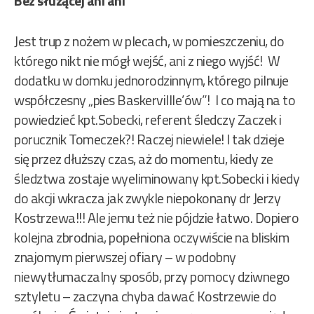
Bez służącej ani ani
Jest trup z nożem w plecach, w pomieszczeniu, do
którego nikt nie mógł wejść, ani z niego wyjść! W
dodatku w domku jednorodzinnym, którego pilnuje
współczesny „pies Baskervillle’ów”! I co mają na to
powiedzieć kpt.Sobecki, referent śledczy
Zaczek i
porucznik Tomeczek?! Raczej niewiele! I tak dzieje
się przez dłuższy czas, aż do momentu, kiedy ze
śledztwa zostaje wyeliminowany kpt.Sobecki i kiedy
do akcji wkracza jak zwykle niepokonany dr Jerzy
Kostrzewa!!! Ale jemu też nie pójdzie łatwo. Dopiero
kolejna zbrodnia, popełniona oczywiście na bliskim
znajomym pierwszej ofiary – w podobny
niewytłumaczalny sposób, przy pomocy dziwnego
sztyletu – zaczyna chyba dawać Kostrzewie do