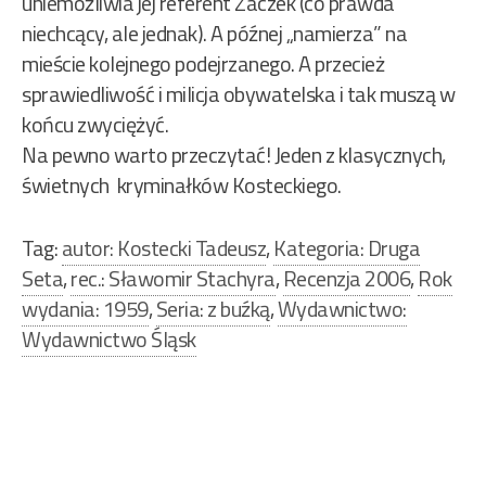
uniemożliwia jej referent Zaczek (co prawda
niechcący, ale jednak). A późnej „namierza” na
mieście kolejnego podejrzanego. A przecież
sprawiedliwość i milicja obywatelska i tak muszą w
końcu zwyciężyć.
Na pewno warto przeczytać! Jeden z klasycznych,
świetnych kryminałków Kosteckiego.
Tag:
autor: Kostecki Tadeusz
,
Kategoria: Druga
Seta
,
rec.: Sławomir Stachyra
,
Recenzja 2006
,
Rok
wydania: 1959
,
Seria: z buźką
,
Wydawnictwo:
Wydawnictwo Śląsk
Nawigacja
wpisu