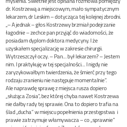
myślenia. Świetnie jest opisana rozmowa pomiędzy
dr. Kostrzewą a miejscowym, mało sympatycznym
lekarzem, dr Leskim – dotycząca tej kolejnej zbrodni.
„– A jednak – głos Kostrzewy brzmiał podejrzanie
łagodnie – zechce pan przyjąć do wiadomości, że
posiadam dyplom doktora medycyny. I że
uzyskałem specjalizację w zakresie chirurgii.
Wytrzeszczył oczy. – Pan… był lekarzem? – Jestem
nim. I praktykuję w tej specjalności… I nigdy nie
zaryzykowałbym twierdzenia, że śmierć przy tego
rodzaju zranieniu nie następuje momentalnie”.
Ale naprawdę sprawę z miejsca rusza dopiero
„służąca Zosia”, bez której chyba nawet Kostrzewa
nie dałby rady tej sprawie. Ona to dopiero trafia na
ślad „ducha” w miejscu popełnienia przestępstwa i
prawie zatrzymuje włamywacza – co „sprawnie”