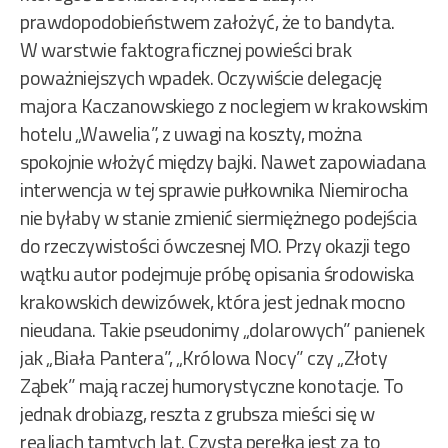
prawdopodobieństwem założyć, że to bandyta.
W warstwie faktograficznej powieści brak
poważniejszych wpadek. Oczywiście delegację
majora Kaczanowskiego z noclegiem w krakowskim
hotelu „Wawelia”, z uwagi na koszty, można
spokojnie włożyć między bajki. Nawet zapowiadana
interwencja w tej sprawie pułkownika Niemirocha
nie byłaby w stanie zmienić siermiężnego podejścia
do rzeczywistości ówczesnej MO. Przy okazji tego
wątku autor podejmuje próbę opisania środowiska
krakowskich dewizówek, która jest jednak mocno
nieudana. Takie pseudonimy „dolarowych” panienek
jak „Biała Pantera”, „Królowa Nocy” czy „Złoty
Ząbek” mają raczej humorystyczne konotacje. To
jednak drobiazg, reszta z grubsza mieści się w
realiach tamtych lat. Czystą perełką jest za to