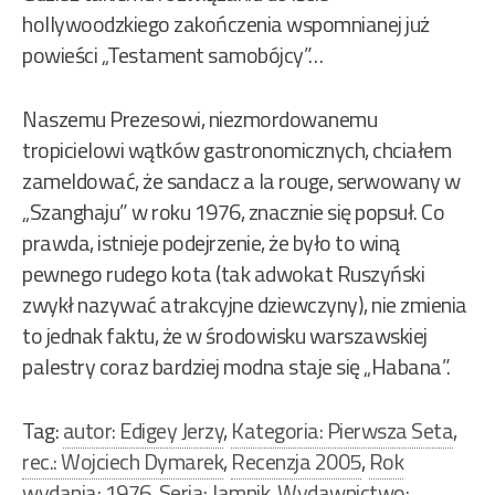
hollywoodzkiego zakończenia wspomnianej już
powieści „Testament samobójcy”…
Naszemu Prezesowi, niezmordowanemu
tropicielowi wątków gastronomicznych, chciałem
zameldować, że sandacz a la rouge, serwowany w
„Szanghaju” w roku 1976, znacznie się popsuł. Co
prawda, istnieje podejrzenie, że było to winą
pewnego rudego kota (tak adwokat Ruszyński
zwykł nazywać atrakcyjne dziewczyny), nie zmienia
to jednak faktu, że w środowisku warszawskiej
palestry coraz bardziej modna staje się „Habana”.
Tag:
autor: Edigey Jerzy
,
Kategoria: Pierwsza Seta
,
rec.: Wojciech Dymarek
,
Recenzja 2005
,
Rok
wydania: 1976
,
Seria: Jamnik
,
Wydawnictwo: