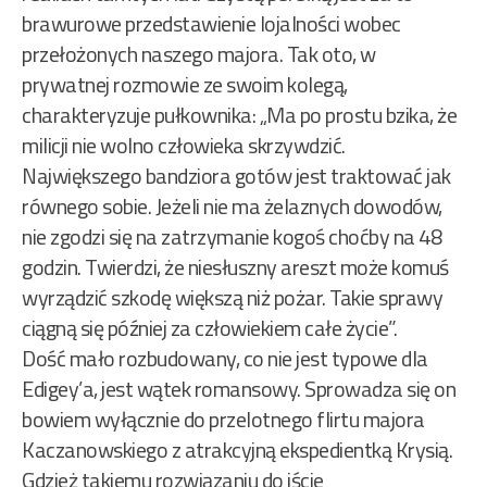
brawurowe przedstawienie lojalności wobec
przełożonych naszego majora. Tak oto, w
prywatnej rozmowie ze swoim kolegą,
charakteryzuje pułkownika: „Ma po prostu bzika, że
milicji nie wolno człowieka skrzywdzić.
Największego bandziora gotów jest traktować jak
równego sobie. Jeżeli nie ma żelaznych dowodów,
nie zgodzi się na zatrzymanie kogoś choćby na 48
godzin. Twierdzi, że niesłuszny areszt może komuś
wyrządzić szkodę większą niż pożar. Takie sprawy
ciągną się później za człowiekiem całe życie”.
Dość mało rozbudowany, co nie jest typowe dla
Edigey’a, jest wątek romansowy. Sprowadza się on
bowiem wyłącznie do przelotnego flirtu majora
Kaczanowskiego z atrakcyjną ekspedientką Krysią.
Gdzież takiemu rozwiązaniu do iście