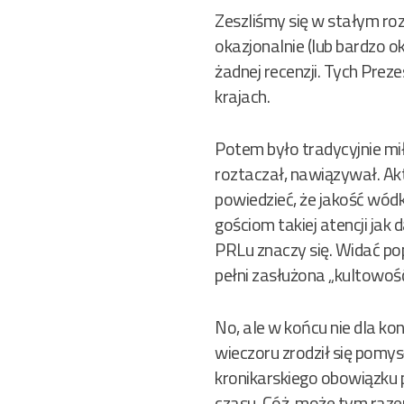
Zeszliśmy się w stałym ro
okazjonalnie (lub bardzo ok
żadnej recenzji. Tych Prez
krajach.
Potem było tradycyjnie mił
roztaczał, nawiązywał. Akt
powiedzieć, że jakość wód
gościom takiej atencji jak
PRLu znaczy się. Widać pop
pełni zasłużona „kultowość
No, ale w końcu nie dla ko
wieczoru zrodził się pomys
kronikarskiego obowiązku p
czasu. Cóż, może tym raze