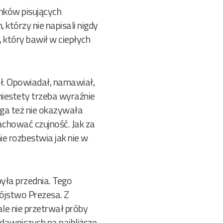
nków pisujących
, którzy nie napisali nigdy
, który bawił w ciepłych
ił. Opowiadał, namawiał,
 niestety trzeba wyraźnie
uga też nie okazywała
zachować czujność. Jak za
ie rozbestwia jak nie w
była przednia. Tego
bójstwo Prezesa. Z
le nie przetrwał próby
dawniczych na najbliższe