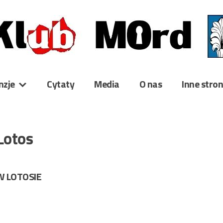
nzje
Cytaty
Media
O nas
Inne stro
Lotos
W LOTOSIE