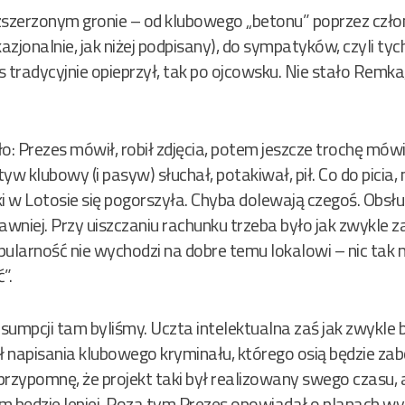
zszerzonym gronie – od klubowego „betonu” poprzez czło
azjonalnie, jak niżej podpisany), do sympatyków, czyli tych
es tradycyjnie opieprzył, tak po ojcowsku. Nie stało Remka
o: Prezes mówił, robił zdjęcia, potem jeszcze trochę mów
yw klubowy (i pasyw) słuchał, potakiwał, pił. Co do picia,
ki w Lotosie się pogorszyła. Chyba dolewają czegoś. Obsł
 dawniej. Przy uiszczaniu rachunku trzeba było jak zwykle 
ularność nie wychodzi na dobre temu lokalowi – nic tak n
”.
nsumpcji tam byliśmy. Uczta intelektualna zaś jak zwykle 
ł napisania klubowego kryminału, którego osią będzie za
rzypomnę, że projekt taki był realizowany swego czasu, a
m będzie lepiej. Poza tym Prezes opowiadał o planach wy