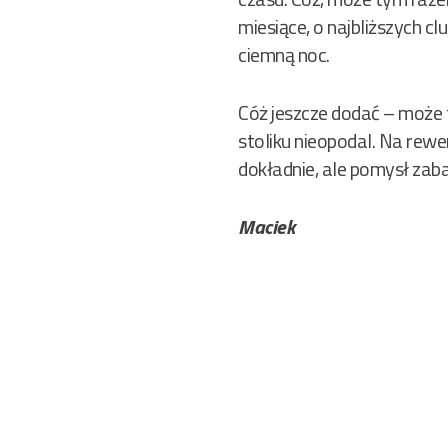
miesiące, o najbliższych 
ciemną noc.
Cóż jeszcze dodać – może 
stoliku nieopodal. Na rew
dokładnie, ale pomysł zab
Maciek
Nawigacja
wpisu