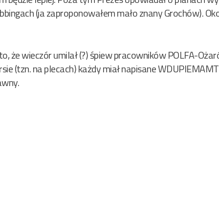
clubbingach (ja zaproponowałem mało znany Grochów). Oko
to, że wieczór umilał (?) śpiew pracowników POLFA-Ożar
ersie (tzn. na plecach) każdy miał napisane WDUPIEMAM
awny.