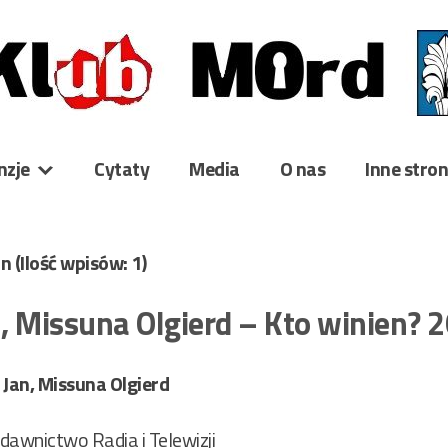
nzje
Cytaty
Media
O nas
Inne stro
an
(Ilość wpisów: 1)
, Missuna Olgierd – Kto winien?
Jan, Missuna Olgierd
wnictwo Radia i Telewizji