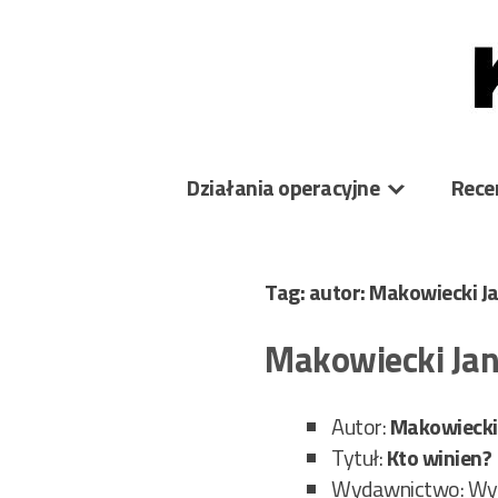
Skip
to
content
Działania operacyjne
Rece
Tag: autor: Makowiecki J
Makowiecki Jan
Autor:
Makowiecki 
Tytuł:
Kto winien?
Wydawnictwo: Wyda