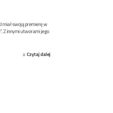
l miał swoją premierę w
”. Z innymi utworami jego
„Makowiecki
Czytaj dalej
Jan,
Missuna
Olgierd
–
Kto
winien?
200/2026”