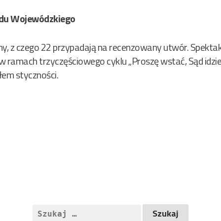
ądu Wojewódzkiego
ny, z czego 22 przypadają na recenzowany utwór. Spektak
 w ramach trzyczęściowego cyklu „Proszę wstać, Sąd idzie
łem styczności.
Szukaj: