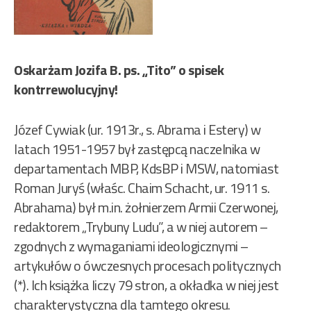
Oskarżam Jozifa B. ps. „Tito” o spisek
kontrrewolucyjny!
Józef Cywiak (ur. 1913r., s. Abrama i Estery) w
latach 1951-1957 był zastępcą naczelnika w
departamentach MBP, KdsBP i MSW, natomiast
Roman Juryś (właśc. Chaim Schacht, ur. 1911 s.
Abrahama) był m.in. żołnierzem Armii Czerwonej,
redaktorem „Trybuny Ludu”, a w niej autorem –
zgodnych z wymaganiami ideologicznymi –
artykułów o ówczesnych procesach politycznych
(*). Ich książka liczy 79 stron, a okładka w niej jest
charakterystyczna dla tamtego okresu.