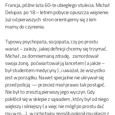
Francja, późne lata 60-te ubiegłego stulecia. Michał
Delupas po 18 – letnim pobycie opuszcza więzienie.
Już od pierwszych stron orientujemy się z kim
mamy do czynienia.
Typowy psychopata, socjopata, czy po prostu
wariat – zależy , jakiej definicji chcemy się trzymać.
Michał , za domniemaną zdradę, zamordował
swoja żonę, poćwiartował ją lancetem ( a jakże –
był studentem medycyny ) , i uważał, że wszystko
jest w porządku. Nawet specjalnie nie ukrywał się
przed policją — przecież miał prawo tak postąpić.
Nie był to zresztą pierwszy jego wyczyn. Gdy
pokłócił się w sklepie z sąsiadem , który był od niego
większy i silniejszy ( a więc nie mógł po prostu dać
mu w m….), w cichotajny sposób pokroił mu płaszcz