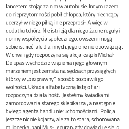
lancetem stojąc za nim w autobusie. Innym razem
do nieprzytomności pobił chłopca, który niechcący
uderzył w niego piłką i nie przeprosił. A więc w
dodatku tchórz. Nie istnieją dla niego żadne reguły i
normy współżycia społecznego, owszem mogą
sobie istnieć, ale dla innych, jego one nie obowiązują .
W chwili gdy rozpoczyna się akcja ksiązki Michał
Delupas wychodzi z więzienia i jego głównym
marzeniem jest zemsta na sędziach przysięgłych,
którzy w „bezprawny” sposób pozbawili go
wolności. Układa alfabetyczną listę ofiar i
rozpoczyna działalność. Jesteśmy świadkami
zamordowania starego sklepikarza , a następnie
byłego agenta handlu nieruchomościami. Policja
jeszcze nic nie kojarzy, ale za to stara, schorowana
milionerka, pani Mus-Leduran, gdy dowiaduje się o