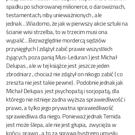
spadku po schorowanej milionerce, o darowiznach,
testamentach, niby unieważnionych , ale
jednak….Wiadomo, że jak w pierwszy akcie sztuki na
ścianie wisi strzelba, to w trzecim musi ona
wypalić…Bezwzględnie mordercą sędziów
przysięgłych ( zdążył zabić prawie wszystkich
żyjących, poza panią Mus-Leduran ) jest Michał
Delupas , ale w tej książce jest jeszcze jeden
zbrodniarz , chociaż nie zdążył on nikogo zabić ( co
zreszta nie jest takie pewne) . Podobnie jednak jak
Michał Delupas jest psychopatą i socjopatą, dla
którego nie istnieje żadna wyższa sprawiedliwość i
prawo, a tylko jego prywatna sprawiedliwość
sprawiedliwa dla niego. Ponieważ jednak Temida
jest może ślepa, ale nie jest głupia, zwycięża w
końcu prawo , a to za sprawą bystrego umysłu