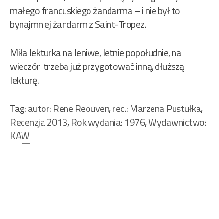
małego francuskiego żandarma – i nie był to
bynajmniej żandarm z Saint-Tropez.
Miła lekturka na leniwe, letnie popołudnie, na
wieczór trzeba już przygotować inną, dłuższą
lekturę.
Tag:
autor: Rene Reouven
,
rec.: Marzena Pustułka
,
Recenzja 2013
,
Rok wydania: 1976
,
Wydawnictwo:
KAW
Nawigacja
wpisu