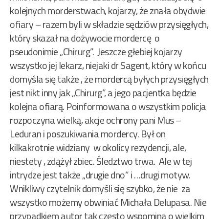
kolejnych morderstwach, kojarzy, że znała obydwie
ofiary – razem byli w składzie sędziów przysięgłych,
który skazał na dożywocie mordercę o
pseudonimie „Chirurg”. Jeszcze głebiej kojarzy
wszystko jej lekarz, niejaki dr Sagent, który w końcu
domyśla się także , że mordercą byłych przysięgłych
jest nikt inny jak „Chirurg”, a jego pacjentka będzie
kolejna ofiarą. Poinformowana o wszystkim policja
rozpoczyna wielką, akcje ochrony pani Mus –
Leduran i poszukiwania mordercy. Był on
kilkakrotnie widziany w okolicy rezydencji, ale,
niestety , zdążył zbiec. Śledztwo trwa. Ale w tej
intrydze jest także „drugie dno” i …drugi motyw.
Wnikliwy czytelnik domyśli się szybko, że nie za
wszystko możemy obwiniać Michała Delupasa. Nie
przypadkiem autor tak często wspomina o wielkim