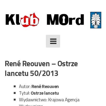
Skip
to
content
René Reouven – Ostrze
lancetu 50/2013
Autor:
René Reouven
Tytuł:
Ostrze lancetu
Wydawnictwo: Krajowa Agencja