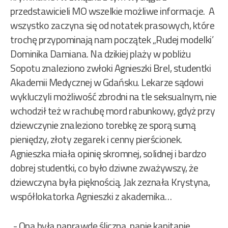
przedstawicieli MO wszelkie możliwe informacje. A
wszystko zaczyna się od notatek prasowych, które
trochę przypominają nam początek „Rudej modelki’
Dominika Damiana. Na dzikiej plaży w pobliżu
Sopotu znaleziono zwłoki Agnieszki Brel, studentki
Akademii Medycznej w Gdańsku. Lekarze sądowi
wykluczyli możliwość zbrodni na tle seksualnym, nie
wchodził też w rachubę mord rabunkowy, gdyż przy
dziewczynie znaleziono torebkę ze sporą sumą
pieniędzy, złoty zegarek i cenny pierścionek.
Agnieszka miała opinię skromnej, solidnej i bardzo
dobrej studentki, co było dziwne zważywszy, że
dziewczyna była pięknością. Jak zeznała Krystyna,
współlokatorka Agnieszki z akademika…
„- Ona była naprawdę śliczna, panie kapitanie.