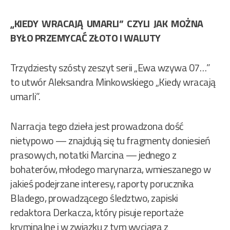
„KIEDY WRACAJĄ UMARLI” CZYLI JAK MOŻNA
BYŁO PRZEMYCAĆ ZŁOTO I WALUTY
Trzydziesty szósty zeszyt serii „Ewa wzywa 07…”
to utwór Aleksandra Minkowskiego „Kiedy wracają
umarli”.
Narracja tego dzieła jest prowadzona dość
nietypowo — znajdują się tu fragmenty doniesień
prasowych, notatki Marcina — jednego z
bohaterów, młodego marynarza, wmieszanego w
jakieś podejrzane interesy, raporty porucznika
Bladego, prowadzącego śledztwo, zapiski
redaktora Derkacza, który pisuje reportaże
kryminalne i w związku z tym wyciąga z