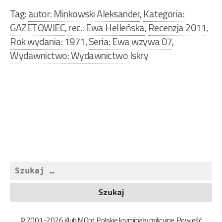
Tag:
autor: Minkowski Aleksander
,
Kategoria:
GAZETOWIEC
,
rec.: Ewa Helleńska
,
Recenzja 2011
,
Rok wydania: 1971
,
Seria: Ewa wzywa 07
,
Wydawnictwo: Wydawnictwo Iskry
Nawigacja
wpisu
Szukaj:
© 2001-2026 Klub MOrd. Polskie kryminały milicyjne. Powieść