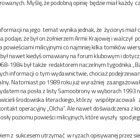
lerowanych. Myślę, że podobną opinię będzie miał każdy c
formacji na jego temat wynika jednak, że życiorys miał o
dia podaje, że był on żołnierzem Armii Krajowej i walczy
 powieściami milicyjnymi co najmniej kilka tomików wiers
j był nawet kiedyś omawiany na forum klubowym i dotyczy
68-1984 był także redaktorem naczelnym tygodnika „Bar
nych informacji o tym wydawnictwie, chociaż podejrzewam
alny. Natomiast po 1989 roku już wyraźniej zaangażował 
dydatem na posła z listy Samoobrony w wyborach 1993 rok
awicieli środowiska literackiego, którzy współpracowali
kontakt operacyjny „Olcha”. Ale nawet doświadczenia z kon
sły poziomu powieści milicyjnych, które wyszły spod jeg
wiem z sukcesem utrzymać w ryzach opisywanej przez sieb