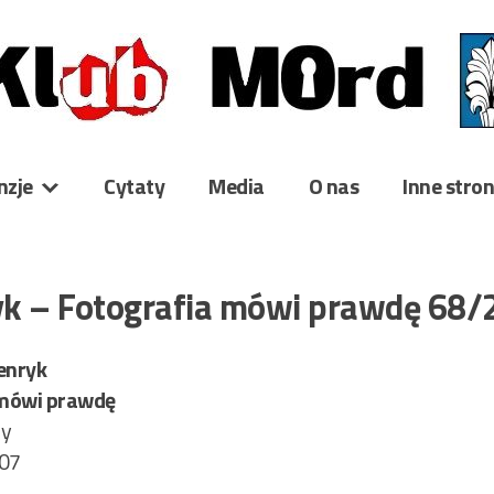
nzje
Cytaty
Media
O nas
Inne stro
k – Fotografia mówi prawdę 68/
enryk
 mówi prawdę
ry
 07