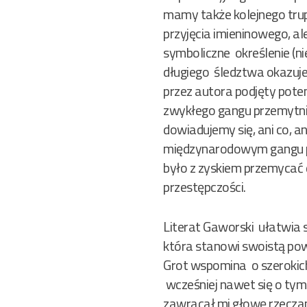
mamy także kolejnego trupa
przyjęcia imieninowego, al
symboliczne określenie (n
długiego śledztwa okazuje
przez autora podjęty pote
zwykłego gangu przemytnic
dowiadujemy się, ani co, a
międzynarodowym gangu pr
było z zyskiem przemycać 
przestępczości.
Literat Gaworski ułatwia s
która stanowi swoistą pow
Grot wspomina o szerokich
wcześniej nawet się o tym 
zawracał mi głowę rzeczam