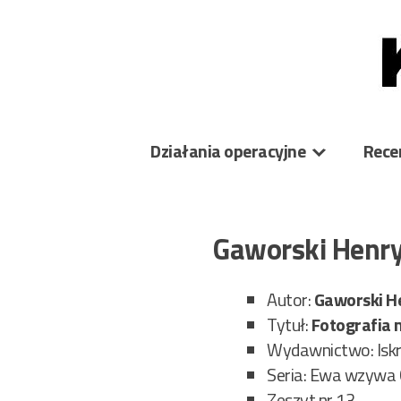
Skip
to
content
Działania operacyjne
Rece
Gaworski Henry
Autor:
Gaworski H
Tytuł:
Fotografia
Wydawnictwo: Isk
Seria: Ewa wzywa
Zeszyt nr 13