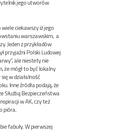
zytelnik jego utworów
 wiele ciekawszy iż jego
ł powstaniu warszawskim, a
zy. Jeden z przykładów
ł przyjaźni Polski Ludowej
wy”, ale niestety nie
, że mógł to być lokalny
się w działalność
u. Inne źródła podają, że
 ze Służbą Bezpieczeństwa
spiracji w AK, czy też
o pióra.
ie fabuły. W pierwszej