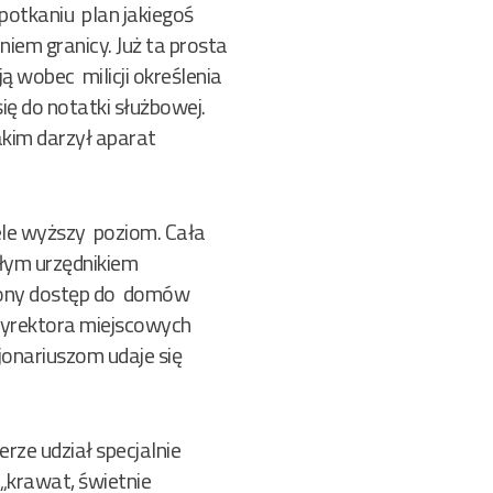
potkaniu plan jakiegoś
em granicy. Już ta prosta
 wobec milicji określenia
ę do notatki służbowej.
akim darzył aparat
iele wyższy poziom. Cała
kłym urzędnikiem
niony dostęp do domów
 dyrektora miejscowych
jonariuszom udaje się
rze udział specjalnie
„krawat, świetnie