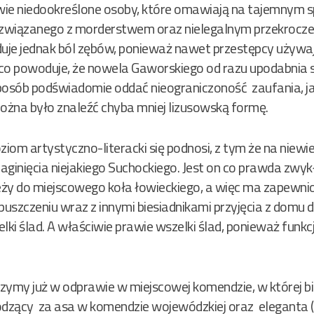
dwie niedookreślone osoby, które omawiają na tajemnym s
wiązanego z morderstwem oraz nielegalnym przekroczeni
je jednak ból zębów, ponieważ nawet przestępcy używają
co powoduje, że nowela Gaworskiego od razu upodabnia si
posób podświadomie oddać nieograniczoność zaufania, j
żna było znaleźć chyba mniej lizusowską formę.
ziom artystyczno-literacki się podnosi, z tym że na niew
zaginięcia niejakiego Suchockiego. Jest on co prawda zwy
eży do miejscowego koła łowieckiego, a więc ma zapew
 opuszczeniu wraz z innymi biesiadnikami przyjęcia z domu
lki ślad. A właściwie prawie wszelki ślad, ponieważ funkc
czymy już w odprawie w miejscowej komendzie, w której bie
odzący za asa w komendzie wojewódzkiej oraz eleganta (