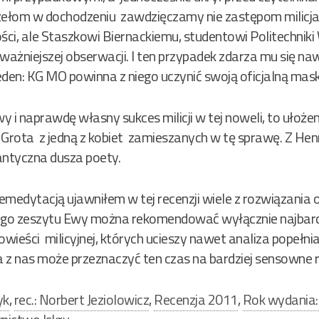
zełom w dochodzeniu zawdzięczamy nie zastępom milic
ci, ale Staszkowi Biernackiemu, studentowi Politechniki
ażniejszej obserwacji. I ten przypadek zdarza mu się naw
jeden: KG MO powinna z niego uczynić swoją oficjalną mas
 i naprawdę własny sukces milicji w tej noweli, to ułoże
 Grota z jedną z kobiet zamieszanych w tę sprawę. Z H
ntyczna dusza poety.
remedytacją ujawniłem w tej recenzji wiele z rozwiązani
 tego zeszytu Ewy można rekomendować wyłącznie najbard
wieści milicyjnej, których ucieszy nawet analiza popełn
 z nas może przeznaczyć ten czas na bardziej sensowne r
yk
,
rec.: Norbert Jeziolowicz
,
Recenzja 2011
,
Rok wydania: