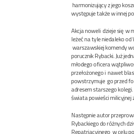
harmonizujący z jego koszu
występuje także w innej powi
Akcja noweli dzieje się w 
leżeć na tyle niedaleko o
warszawskiej komendy woje
porucznik Rybacki. Już je
młodego oficera wątpliwość
przełożonego i nawet blask
powstrzymuje go przed f
adresem starszego kolegi.
świata powieści milicyjnej
Następnie autor przeprowa
Rybackiego do różnych dz
Repatriacyjnego w celu po