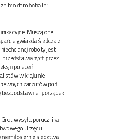
, że ten dam bohater
munikacyjne. Muszą one
parcie gwiazda śledcza z
iechcianej roboty jest
mi przedstawianych przez
ksji i poleceń
alistów w kraju nie
 pewnych zarzutów pod
ię bezpodstawne i porządek
e Grot wysyła porucznika
ństwowego Urzędu
 niemiłosiernie śledztwa