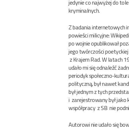
jedynie co najwyżej do to
kryminalnych.
Z badania internetowych in
powieści milicyjne: Wikipe
po wojnie opublikował poza
jego twórczości poetyckie
z Krajem Rad. W latach 19
udało mi się odnaleźć żad
periodyk społeczno-kultur
polityczną, był nawet kan
był jednym z tych przedst
i zarejestrowany był jako 
współpracy z SB nie podnio
Autorowi nie udało się bo