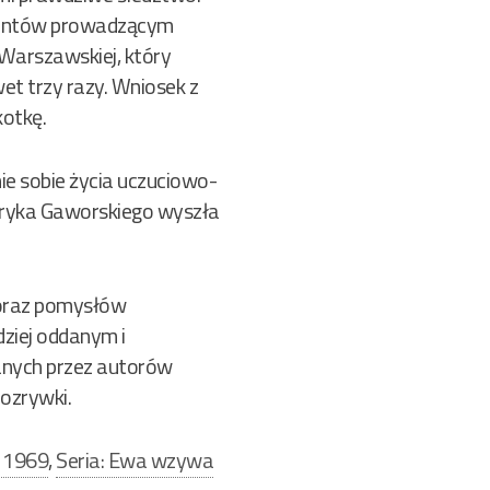
jantów prowadzącym
 Warszawskiej, który
et trzy razy. Wniosek z
kotkę.
nie sobie życia uczuciowo-
enryka Gaworskiego wyszła
a oraz pomysłów
ziej oddanym i
ianych przez autorów
ozrywki.
 1969
,
Seria: Ewa wzywa