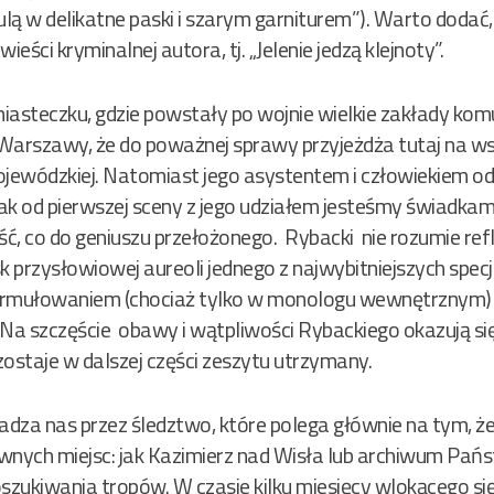
lą w delikatne paski i szarym garniturem”). Warto dodać
eści kryminalnej autora, tj. „Jelenie jedzą klejnoty”.
miasteczku, gdzie powstały po wojnie wielkie zakłady ko
d Warszawy, że do poważnej sprawy przyjeżdża tutaj na ws
wódzkiej. Natomiast jego asystentem i człowiekiem od n
dnak od pierwszej sceny z jego udziałem jesteśmy świadka
, co do geniuszu przełożonego. Rybacki nie rozumie refle
 przysłowiowej aureoli jednego z najwybitniejszych specj
ormułowaniem (chociaż tylko w monologu wewnętrznym)
 Na szczęście obawy i wątpliwości Rybackiego okazują s
 zostaje w dalszej części zeszytu utrzymany.
dza nas przez śledztwo, które polega głównie na tym, ż
iwnych miejsc: jak Kazimierz nad Wisła lub archiwum Pa
szukiwania tropów. W czasie kilku miesięcy wlokącego się