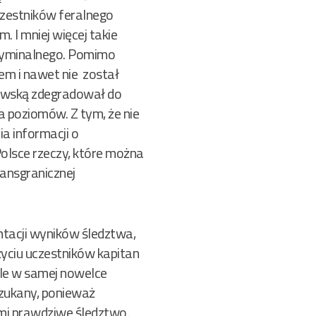
uczestników feralnego
. I mniej więcej takie
kryminalnego. Pomimo
em i nawet nie został
gowską zdegradował do
a poziomów. Z tym, że nie
a informacji o
olsce rzeczy, które można
ansgranicznej
entacji wyników śledztwa,
życiu uczestników kapitan
ale w samej nowelce
oszukany, ponieważ
ami prawdziwe śledztwo.