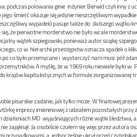
: podczas polowania ginie inżynier Berwid czyli inny z 
e jego śmierć okazuje się jedynie nieszczęśliwym wypadkiem
ieszczęśliwy wypadek) pasuje także do dalszego wątku 
 się, że pierwotne morderstwo nie było wcale morderstw
ncjalny wątek szpiegowski, ponieważ autor szajkę szpie
zego, co w hierarchii przestępstw oznacza spadek o klik
ni po co było przemycane i wystarczyć nam musi pół zdani
zemytników. A myślę, że w 1969 roku niewiele było w P
do krajów kapitalistycznych w formule zorganizowanej tr
obie pisarskie zadanie, jak tylko może. W finałowej prez
tórkę imprezy imieninowej z udziałem pozostałych przy 
 działaniach MO wyjaśniających różne wątki śledztwa, 
nie zająknął. Ja osobiście czułem się więc przez autora 
i przypadkowymi, a jednocześnie ukrył przed czytelnik