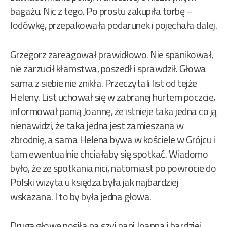
bagażu. Nic z tego. Po prostu zakupiła torbę –
lodówkę, przepakowała podarunek i pojechała dalej.
Grzegorz zareagował prawidłowo. Nie spanikował,
nie zarzucił kłamstwa, poszedł i sprawdził. Głowa
sama z siebie nie znikła. Przeczytali list od tejże
Heleny. List uchował się w zabranej hurtem poczcie,
informował panią Joannę, że istnieje taka jedna co ją
nienawidzi, że taka jedna jest zamieszana w
zbrodnię, a sama Helena bywa w kościele w Grójcu i
tam ewentualnie chciałaby się spotkać. Wiadomo
było, że ze spotkania nici, natomiast po powrocie do
Polski wizyta u księdza była jak najbardziej
wskazana. I to by była jedna głowa.
Drugą głowę nosiła na szyi pani Joanna i bardziej