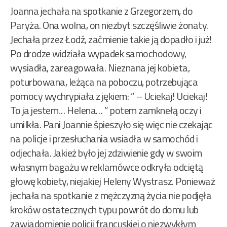
Joanna jechała na spotkanie z Grzegorzem, do
Paryża. Ona wolna, on niezbyt szczęśliwie żonaty.
Jechała przez Łodź, zaćmienie takie ją dopadło i już!
Po drodze widziała wypadek samochodowy,
wysiadła, zareagowała. Nieznana jej kobieta,
poturbowana, leżąca na poboczu, potrzebująca
pomocy wychrypiała z jękiem: ” – Uciekaj! Uciekaj!
To ja jestem… Helena… ” potem zamknełą oczy i
umilkła. Pani Joannie śpieszyło się więc nie czekając
na policje i przesłuchania wsiadła w samochód i
odjechała. Jakież było jej zdziwienie gdy w swoim
własnym bagażu w reklamówce odkryła odciętą
głowę kobiety, niejakiej Heleny Wystrasz. Ponieważ
jechała na spotkanie z mężczyzną życia nie podjęła
kroków ostatecznych typu powrót do domu lub
zawiadomienie policji francuskiej o niezwykłym