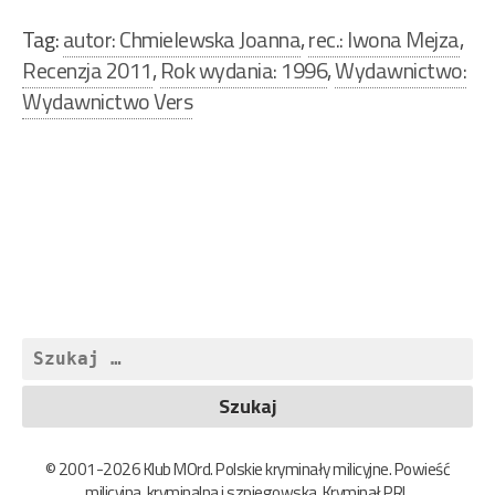
Tag:
autor: Chmielewska Joanna
,
rec.: Iwona Mejza
,
Recenzja 2011
,
Rok wydania: 1996
,
Wydawnictwo:
Wydawnictwo Vers
Nawigacja
wpisu
Szukaj:
© 2001-2026 Klub MOrd. Polskie kryminały milicyjne. Powieść
milicyjna, kryminalna i szpiegowska. Kryminał PRL