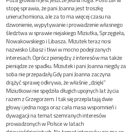
stopę sprawia, że pani Joanna jest troszkę
unieruchomiona, ale za to ma więcej czasu na
dzwonienie, wypytywanie i prowadzenie własnego
śledztwa w sprawie niejakiego Miziutka, Sprzęgieła,
Nowakowskiego i Libasza. Mizutek teraz nosi
nazwisko Libasz i tkwi w mocno podejrzanych
interesach. Oprócz pieniędzy z interesów ma także
pieniądze ze spadku. Miziutek i pani Joanna niegdy za
soba nie przepadały.Gdy pani Joanna zaczyna
drążyć sprawę odkrywa, że właśnie „dzięki”
Miziutkowi nie spędziła długich upojnych lat życia
razem z Grzegorzem. I tak się przeplatają dwie
głowy i jedna noga oraz cała masa wspomnień i
dywagacji na temat szemranych interesów
prowadzonych w Polsce w latach
dziewięćdziesiątych. Na temat interesów nie ma co