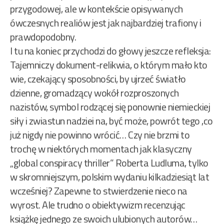
przygodowej, ale w kontekście opisywanych
ówczesnych realiów jest jak najbardziej trafiony i
prawdopodobny.
I tu na koniec przychodzi do głowy jeszcze refleksja:
Tajemniczy dokument-relikwia, o którym mało kto
wie, czekający sposobności, by ujrzeć światło
dzienne, gromadzący wokół rozproszonych
nazistów, symbol rodzącej się ponownie niemieckiej
siły i zwiastun nadziei na, być może, powrót tego ,co
już nigdy nie powinno wrócić… Czy nie brzmi to
trochę w niektórych momentach jak klasyczny
„global conspiracy thriller” Roberta Ludluma, tylko
w skromniejszym, polskim wydaniu kilkadziesiąt lat
wcześniej? Zapewne to stwierdzenie nieco na
wyrost. Ale trudno o obiektywizm recenzując
książkę jednego ze swoich ulubionych autorów…