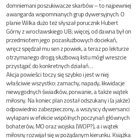
domniemani poszukiwacze skarbów – to najpewniej
awangarda wspomnianych grup dywersyjnych. O
planie Wilka dużo też słyszał porucznik Hubert
Górny z wrocławskiego UB; więcej, od dawna był on
przedmiotem jego pozasłużbowych dociekań,
wręcz spędzał mu sen z powiek, a teraz po lekturze
otrzymanego drogą służbową listu mógł wreszcie
przystąpić do konkretnych działań…
Akcja powieści toczy się szybko i jest w niej
właściwie wszystko: zamachy, napady, likwidacje
niewygodnych świadków, porwanie, a także wątek
miłosny. Na koniec plan został odszukany i (a jakże)
odpowiednio zabezpieczony, a wszyscy dywersanci
wyłapani w efekcie wspólnych poczynań głównych
bohaterów, MO oraz wojska (WOP?), a i wątek
miłosny rozwijał się w pożądanym kierunku. Książka