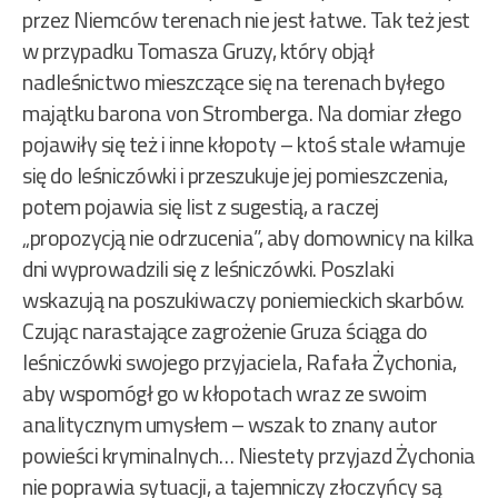
przez Niemców terenach nie jest łatwe. Tak też jest
w przypadku Tomasza Gruzy, który objął
nadleśnictwo mieszczące się na terenach byłego
majątku barona von Stromberga. Na domiar złego
pojawiły się też i inne kłopoty – ktoś stale włamuje
się do leśniczówki i przeszukuje jej pomieszczenia,
potem pojawia się list z sugestią, a raczej
„propozycją nie odrzucenia”, aby domownicy na kilka
dni wyprowadzili się z leśniczówki. Poszlaki
wskazują na poszukiwaczy poniemieckich skarbów.
Czując narastające zagrożenie Gruza ściąga do
leśniczówki swojego przyjaciela, Rafała Żychonia,
aby wspomógł go w kłopotach wraz ze swoim
analitycznym umysłem – wszak to znany autor
powieści kryminalnych… Niestety przyjazd Żychonia
nie poprawia sytuacji, a tajemniczy złoczyńcy są