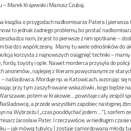
 – Marek Krajewski i Mariusz Czubaj.
ólna książka o przygodach nadkomisarza Patera ( pierwsza
tanowi to jednak żadnego problemu, bo postać nadkomisar
zeszkadza nam, że jest to pierwsze z nim spotkanie – do
ałam bardzo współczesny. Mamy tu wiele odnośników do ak
 policja korzysta z najnowszych osiągnięć techniki – mamy 
e, fordy, toyoty i ople. Nawet morderca przysyła do polic
 anonimów , najlepiej z literami powycinanymi ze starych
 – naśladowca. Morduje np. w Katowicach, wzorując się n
wiając przy tym zaszyfrowane wskazówki , kogo będzie 
Warszawie, potem w Krakowie….powstaje cały zespól spe
ć Naśladowcę, a przede wszystkim zapobiec następnej zb
n na Wybrzeżu ( „czas pooddychać jodem …”), szefem ze
komisarz Jarosław Pater. I rzeczywiście, w niedługim czasie
u – jak mówią tubylcy ) zostaje zamordowana młoda t