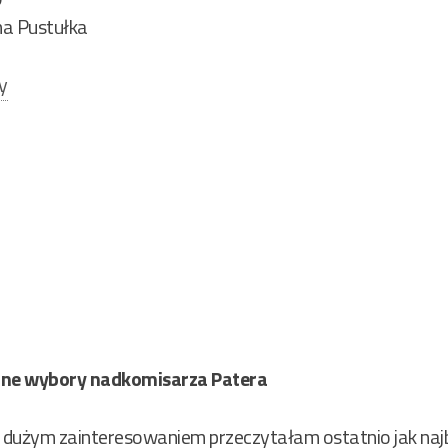
a Pustułka
y
udne wybory nadkomisarza Patera
i dużym zainteresowaniem przeczytałam ostatnio jak naj