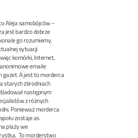
 to Aleja samobójców –
za jest bardzo dobrze
skonale go rozumiemy.
tualnej sytuacji
więc komórki, Internet,
ji anonimowe emaile
 gazet. A jest to morderca
a starych zbrodniach
naśladował następnym
cjalistów z różnych
rodni. Ponieważ morderca
społu zostaje as
 na plaży we
urystka. To morderstwo