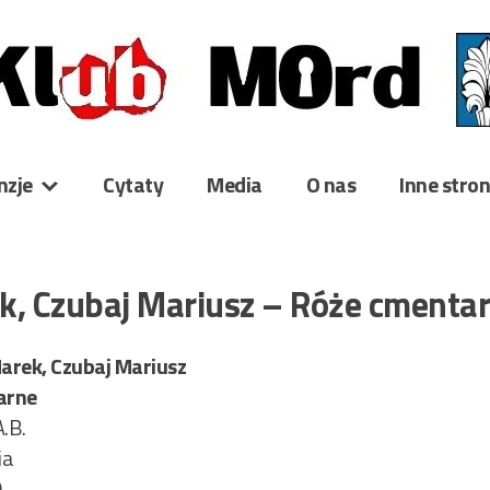
nzje
Cytaty
Media
O nas
Inne stro
k, Czubaj Mariusz – Róże cment
arek, Czubaj Mariusz
arne
.B.
ia
9