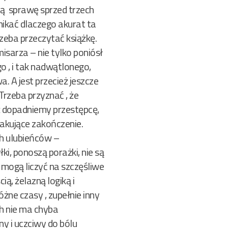
ą sprawę sprzed trzech
nikać dlaczego akurat ta
rzeba przeczytać książkę.
sarza – nie tylko poniósł
o , i tak nadwątlonego,
 A jest przecież jeszcze
Trzeba przyznać , że
uż dopadniemy przestępcę,
skakujące zakończenie.
ch ulubieńców –
i, ponoszą porażki, nie są
 mogą liczyć na szczęśliwe
ą, żelazną logiką i
óżne czasy , zupełnie inny
h nie ma chyba
y i uczciwy do bólu