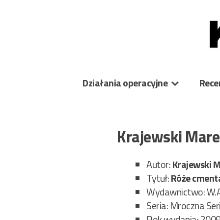
Skip
to
content
Działania operacyjne
Rece
Krajewski Mare
Autor:
Krajewski M
Tytuł:
Róże cment
Wydawnictwo: W.A
Seria: Mroczna Ser
Rok wydania: 200