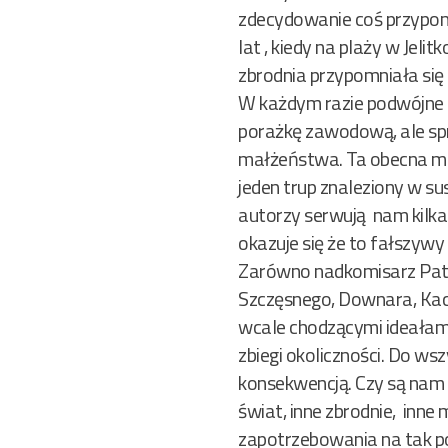
zdecydowanie coś przypom
lat , kiedy na plaży w Jel
zbrodnia przypomniała się 
W każdym razie podwójne m
porażkę zawodową, ale spr
małżeństwa. Ta obecna moż
jeden trup znaleziony w su
autorzy serwują nam kilkak
okazuje się że to fałszywy 
Zarówno nadkomisarz Pater
Szczęsnego, Downara, Kacz
wcale chodzącymi ideałami 
zbiegi okoliczności. Do wsz
konsekwencją. Czy są nam pr
świat, inne zbrodnie, inn
zapotrzebowania na tak po