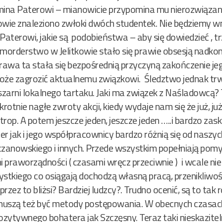
ina Paterowi – mianowicie przypomina mu nierozwiązan
itkowie znaleziono zwłoki dwóch studentek. Nie będziemy w
Paterowi, jakie są podobieństwa – aby się dowiedzieć , t
orderstwo w Jelitkowie stało się prawie obsesją nadkomi
awa ta stała się bezpośrednią przyczyną zakończenie jeg
e zagrozić aktualnemu związkowi. Śledztwo jednak trwa.
szarni lokalnego tartaku. Jaki ma związek z Naśladowcą? 
rotnie nagłe zwroty akcji, kiedy wydaje nam się że już, j
trop. A potem jeszcze jeden, jeszcze jeden …..i bardzo za
 jak i jego współpracownicy bardzo różnią się od naszy
anowskiego i innych. Przede wszystkim popełniają pomyłk
praworządności ( czasami wręcz przeciwnie ) i wcale nie
ystkiego co osiągają dochodzą własną pracą, przenikliwości
zez to bliżsi? Bardziej ludzcy?. Trudno ocenić, są to tak r
e muszą też być metody postępowania. W obecnych czasac
zytywnego bohatera jak Szczęsny. Teraz taki nieskaziteln