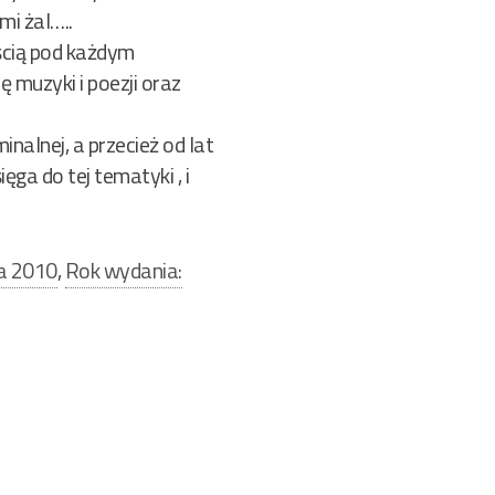
mi żal…..
ścią pod każdym
 muzyki i poezji oraz
nalnej, a przecież od lat
ga do tej tematyki , i
a 2010
,
Rok wydania: