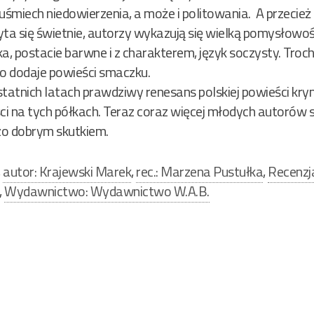
uśmiech niedowierzenia, a może i politowania. A przecież 
yta się świetnie, autorzy wykazują się wielką pomysłowo
a, postacie barwne i z charakterem, język soczysty. Trochę
ko dodaje powieści smaczku.
tatnich latach prawdziwy renesans polskiej powieści krymi
ci na tych półkach. Teraz coraz więcej młodych autorów się
dzo dobrym skutkiem.
,
autor: Krajewski Marek
,
rec.: Marzena Pustułka
,
Recenzj
,
Wydawnictwo: Wydawnictwo W.A.B.