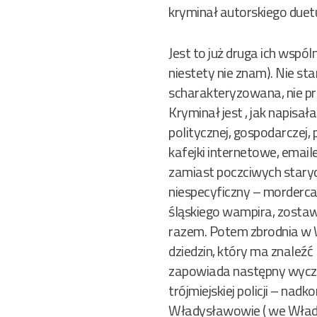
kryminał autorskiego duetu
Jest to już druga ich wsp
niestety nie znam). Nie s
scharakteryzowana, nie pr
Kryminał jest , jak napis
politycznej, gospodarczej,
kafejki internetowe, email
zamiast poczciwych starych
niespecyficzny – morderca
śląskiego wampira, zosta
razem. Potem zbrodnia w 
dziedzin, który ma znaleź
zapowiada następny wyczy
trójmiejskiej policji – nad
Władysławowie ( we Władk