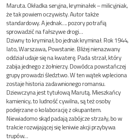
Maruta. Okładka seryjna, kryminałek – milicyjniak,
że tak powiem oczywisty. Autor także
standardowy. A jednak…. pozory potrafią
sprowadzić na fałszywe drogi…
Dziwny to kryminał, bo jednak kryminał. Rok 1944,
lato, Warszawa, Powstanie. Bliżej nienazwany
oddział udaje się na kwaterę. Pada strzał, który
zabija jednego z żołnierzy. Dowódca powstańczej
grupy prowadzi śledztwo. W ten wątek wpleciona
zostaje historia zadawnionego romansu.
Dziewczyna jest tytułową Marutą. Mieszkańcy
kamienicy, to ludność cywilna, są też osoby
podejrzane o kolaborację z okupantem.
Niewiadomo skąd padają zabójcze strzały, bo w
trakcie rozwijającej się leniwie akcji przybywa
trupów…