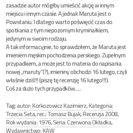
zasadzie autor mógłby umieścić akcję w innym
miejscu i innym czasie. A jednak Maruta jest o
Powstaniu. I dlatego warto poświęcić czas do
spotkania z tym niepozornym kryminałkiem,
jedynym w swoim rodzaju.
A tak informacyjnie, to sprawdziłem, że Maruta jest
imieniem męskim pochodzenia perskiego. Zupełnym
przypadkiem, a może jest to materia do napisania
nowej „maruty”(?), imieniny obchodzi 16 lutego, czyli
właśnie dziś!!! (piszę tę recenzję 16 lutego!!!).
Coś za dużo tych przypadków…..
Tag:
autor: Korkozowicz Kazimierz
,
Kategoria:
Trzecia Seta
,
rec.: Tomasz Bujak
,
Recenzja 2008
,
Rok wydania: 1976
,
Seria: Czerwona Okładka
,
Wydawnictwo: KAW