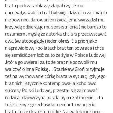
brata podczas obławy złapał i życie mu
darował,wszak to brat był więc dziwić to za zbytnio
nie powinno, darowaniem życia jemu wyrządził mu
krzywdę odbierając mu sens istnienia ( nie bardzo to
rozumiem , myślę że autorka chciała przeciwstawić
dwa światopoglądy i jeden określić a priori jako
nieprawidłowy ) po latach brat ten powraca i chce
się zemścić,zemścić za to że żyje w Polsce Ludowej
,która go uwiera i za to że brat nie pozwolił mu
walczyć o inna Polskę … Stanisław Groń przyjmuje
też na wychowanie córkę brata w sytuacji gdy jego
brat nichilistycznie kontemplował alkoholowo
sukcesy Polski Ludowej, przestał się zajmować
rodziną i dziewczyna poszła by na zatracenie … to
też kolejny z grzechów komendanta w pojęciu
brata, to że ukradł mu córkę. Na wątek rodzinno –