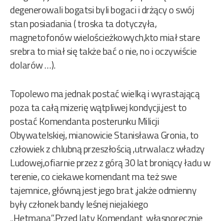
degenerowali bogatsi byli bogaci i drżący o swój
stan posiadania ( troska ta dotyczyła,
magnetofonów wielościeżkowych,kto miał stare
srebra to miał się także bać o nie, no i oczywiście
dolarów …).
Topolewo ma jednak postać wielką i wyrastającą
poza ta całą mizerię wątpliwej kondycji,jest to
postać Komendanta posterunku Milicji
Obywatelskiej, mianowicie Stanisława Gronia, to
człowiek z chlubną przeszłością ,utrwalacz władzy
Ludowej,ofiarnie przez z górą 30 lat broniący ładu w
terenie, co ciekawe komendant ma też swe
tajemnice, główną jest jego brat ,jakże odmienny
były członek bandy leśnej niejakiego
„Hetmana”.Przed laty Komendant własnoręcznie