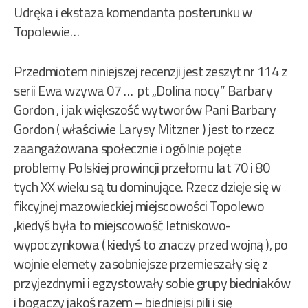
Udręka i ekstaza komendanta posterunku w
Topolewie…
Przedmiotem niniejszej recenzji jest zeszyt nr 114 z
serii Ewa wzywa 07 … pt „Dolina nocy” Barbary
Gordon , i jak większość wytworów Pani Barbary
Gordon ( właściwie Larysy Mitzner ) jest to rzecz
zaangażowana społecznie i ogólnie pojęte
problemy Polskiej prowincji przełomu lat 70 i 80
tych XX wieku są tu dominujące. Rzecz dzieje się w
fikcyjnej mazowieckiej miejscowości Topolewo
,kiedyś była to miejscowość letniskowo-
wypoczynkowa ( kiedyś to znaczy przed wojną ), po
wojnie elemety zasobniejsze przemieszały się z
przyjezdnymi i egzystowały sobie grupy biedniaków
i bogaczy jakoś razem – biedniejsi pili i się