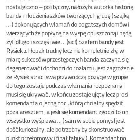
nostalgiczno – polityczny, nałożyła autorka historię
bandy młodzieniaszków tworzących grupę ( szajkę
… ) dokonujących włamań do bogatszych domów i
wierzących że popłyną na wyspę opuszczoną i będą
żyli długo i szczęśliwie … (sic!) Szefem bandy jest
Rysiek ,chłopak trudny lecz nie kompletnie zły, w
miarę sukcesów przestępczych banda zaczyna się
degenerować i dochodzi do rozłamu, jest zagrożenie
że Rysiek straci swą przywódczą pozycje w grupie
do tego zostaje podczas włamania rozpoznany i
musi się ukrywać , w końcu zostaje ujęty lecz prosi
komendanta o jedną noc , którą chciałby spędzić
poza aresztem , a jeśli się komendant zgodzi to on
wszystko wyśpiewa … ( sam w sobie pomysł jest
dość kuriozalny ,ale potrzebny by skonstruować
punkt przełomowy i finał fabuły ). Komendant po