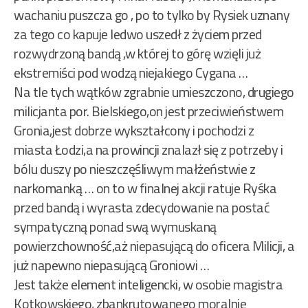
wachaniu puszcza go , po to tylko by Rysiek uznany
za tego co kapuje ledwo uszedł z życiem przed
rozwydrzoną bandą ,w której to górę wzięli już
ekstremiści pod wodzą niejakiego Cygana …
Na tle tych wątków zgrabnie umieszczono, drugiego
milicjanta por. Bielskiego,on jest przeciwieństwem
Gronia,jest dobrze wykształcony i pochodzi z
miasta Łodzi,a na prowincji znalazł się z potrzeby i
bólu duszy po nieszczęśliwym małżeństwie z
narkomanką … on to w finalnej akcji ratuje Ryśka
przed bandą i wyrasta zdecydowanie na postać
sympatyczną ponad swą wymuskaną
powierzchowność,aż niepasującą do oficera Milicji, a
już napewno niepasującą Groniowi …
Jest także element inteligencki, w osobie magistra
Kotkowskiego, zbankrutowanego moralnie