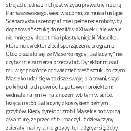
strojach. Jedna z nich jest w życiu prywatnym żoną
Parnaszewskiego, więc wiadomo, że musiał ustąpić.
Scenarzysta i scenograf mieli pełne ręce roboty, by
dopasować sztukę do realiów XXI wieku, ale wcale
nie mniejszy kłopot miał plastyk, niejaki Masełko,
któremu dyrektor zlecił sporządzenie programu.
Otóż okazało się, że Masełko nigdy „Balladyny” nie
czytał i nie zamierza przeczytać. Dyrektor musiał
mu więc pokrótce opowiedzieć treść sztuki, po czym
Masełko udał się w zacisze swojej pracowni, skąd
po kilku dniach powrócił z gotowym projektem:
widniała na nim Alina z nożem wbitym w serce,
leżąca u stóp Balladyny z koszykiem pełnym
grzybów. Kiedy dyrektor zrobił Masełce potworną
awanturę, że przecież tłumaczył, iż dziewczyny
zbierały maliny, a nie grzyby, ten odgryzł się, żeby