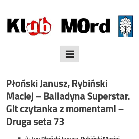
Skip
to
content
Płoński Janusz, Rybiński
Maciej – Balladyna Superstar.
Git czytanka z momentami –
Druga seta 73
Autor:
Płoński Janusz, Rybiński Maciej