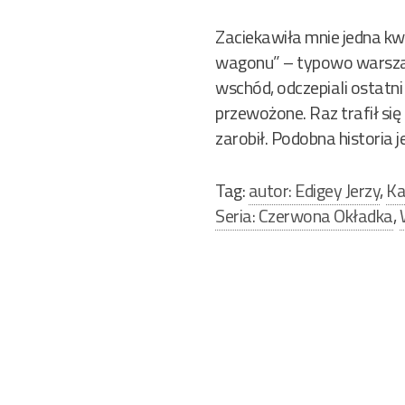
Zaciekawiła mnie jedna kw
wagonu” – typowo warszaws
wschód, odczepiali ostatni
przewożone. Raz trafił się
zarobił. Podobna historia j
Tag:
autor: Edigey Jerzy
,
Ka
Seria: Czerwona Okładka
,
Nawigacja
wpisu