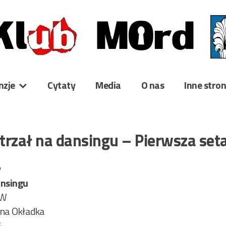
nzje
Cytaty
Media
O nas
Inne stro
Strzał na dansingu – Pierwsza set
y
ansingu
AW
ona Okładka
5