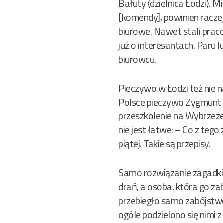
Bałuty (dzielnica Łodzi). 
[komendy], powinien raczej
biurowe. Nawet stali prac
już o interesantach. Paru 
biurowcu.
Pieczywo w Łodzi też nie n
Polsce pieczywo Zygmunt za
przeszkolenie na Wybrzeże.
nie jest łatwe: – Co z teg
piątej. Takie są przepisy.
Samo rozwiązanie zagadki
drań, a osoba, która go zab
przebiegło samo zabójstwo
ogóle podzielono się nimi z