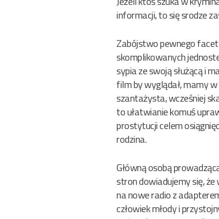
Jeżeli ktoś szuka w krymi
informacji, to się srodze za
Zabójstwo pewnego faceta
skomplikowanych jednostek
sypia ze swoją służącą i m
film by wyglądał, mamy w 
szantażysta, wcześniej sk
to ułatwianie komuś upra
prostytucji celem osiągni
rodzina.
Główną osobą prowadzącą śl
stron dowiadujemy się, że 
na nowe radio z adapterem 
człowiek młody i przystoj