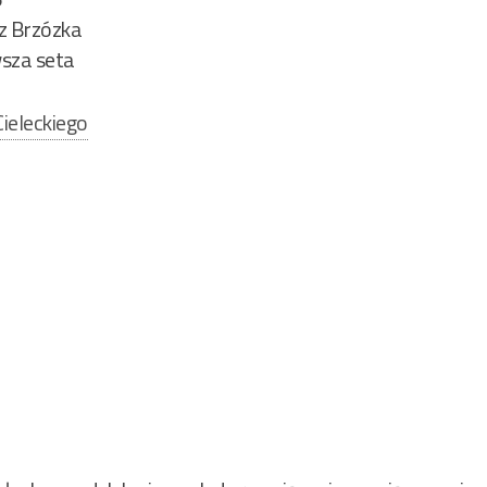
z Brzózka
rwsza seta
ieleckiego