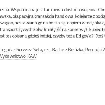
estia. Wspominana jest tam pewna historia wojenna. Cho
ka, okupacyjna transakcja handlowa, kolejarze z pocią
 wagon, odstawiano go na bocznicę i dopiero wtedy okazyw
 transport żywych żółwi (miały iść na konserwy) i kupiec 
est tez opisana gdzieś indziej, czyżby też u Edigey’a? Kto
tegoria: Pierwsza Seta
,
rec.: Bartosz Brzózka
,
Recenzja 
Wydawnictwo: KAW