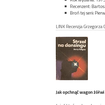
Recenzent: Bartos
Broń tej serii: Pie
LINK Recenzja Grzegorza C
Jak opchnąć wagon żółwi