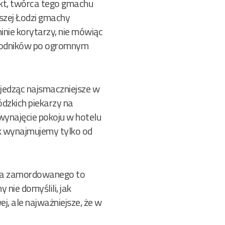
tekt, twórca tego gmachu
jszej Łodzi gmachy
inie korytarzy, nie mówiąc
rzewodników po ogromnym
: jedząc najsmaczniejsze w
ódzkich piekarzy na
 wynajęcie pokoju w hotelu
tak wynajmujemy tylko od
soba zamordowanego to
 nie domyślili, jak
, ale najważniejsze, że w