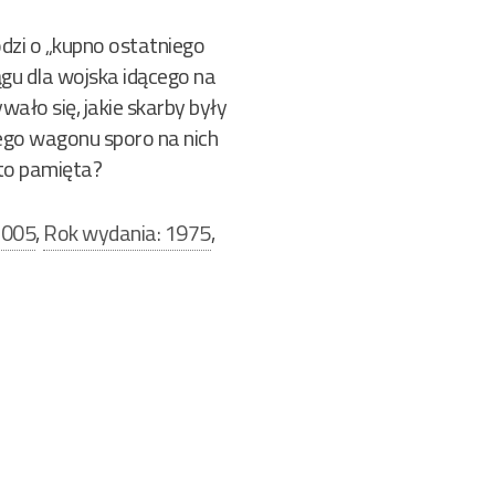
dzi o „kupno ostatniego
gu dla wojska idącego na
ało się, jakie skarby były
tego wagonu sporo na nich
ś to pamięta?
2005
,
Rok wydania: 1975
,