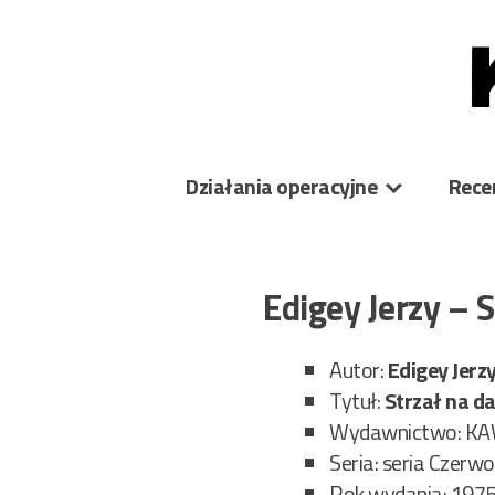
Skip
to
content
Działania operacyjne
Rece
Edigey Jerzy – 
Autor:
Edigey Jerz
Tytuł:
Strzał na d
Wydawnictwo: K
Seria: seria Czerw
Rok wydania: 197