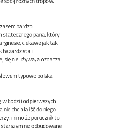
ze sobą różnych tropów,
czasem bardzo
m statecznego pana, który
rginesie, ciekawe jak taki
 hazardzista i
j się nie używa, a oznacza
ym słowem typowo polska
 w Łodzi i od pierwszych
 nie chciała iść do niego
erzy, mimo że porucznik to
ku starszym niż odbudowane