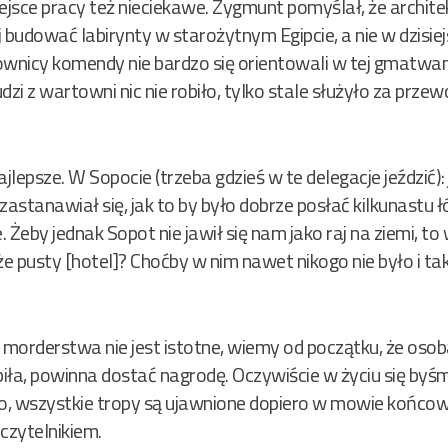
Miejsce pracy też nieciekawe. Zygmunt pomyślał, że archi
 budować labirynty w starożytnym Egipcie, a nie w dzisie
ownicy komendy nie bardzo się orientowali w tej gmatwan
ludzi z wartowni nic nie robiło, tylko stale służyło za p
ajlepsze. W Sopocie (trzeba gdzieś w te delegacje jeździć)
stanawiał się, jak to by było dobrze posłać kilkunastu ł
 Żeby jednak Sopot nie jawił się nam jako raj na ziemi, to
o że pusty [hotel]? Choćby w nim nawet nikogo nie było i 
 morderstwa nie jest istotne, wiemy od początku, że o
iła, powinna dostać nagrodę. Oczywiście w życiu się byśmy
, wszystkie tropy są ujawnione dopiero w mowie końcowej
 czytelnikiem.