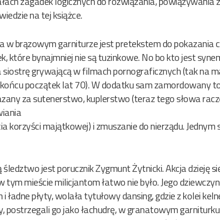
nałach zagadek logicznych do rozwiązania, powiązywania 
wiedzie na tej książce.
 w brązowym garniturze jest pretekstem do pokazania 
, które bynajmniej nie są tuzinkowe. No bo kto jest syne
a siostrę grywającą w filmach pornograficznych (tak na ma
końcu początek lat 70). W dodatku sam zamordowany to:
azany za sutenerstwo, kuplerstwo (teraz tego słowa racze
wiania
ęcia korzyści majątkowej) i zmuszanie do nierządu. Jedn
edztwo jest porucznik Zygmunt Żytnicki. Akcja dzieję się
w tym mieście milicjantom łatwo nie było. Jego dziewczyna
i ładne płyty, wolała tytułowy dansing, gdzie z kolei keln
ny, postrzegali go jako łachudrę, w granatowym garnitur