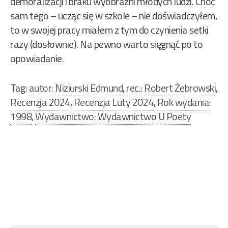
demoralizacji i braku wyobraźni młodych ludzi. Choć
sam tego – ucząc się w szkole – nie doświadczyłem,
to w swojej pracy miałem z tym do czynienia setki
razy (dosłownie). Na pewno warto sięgnąć po to
opowiadanie.
Tag:
autor: Niziurski Edmund
,
rec.: Robert Żebrowski
,
Recenzja 2024
,
Recenzja Luty 2024
,
Rok wydania:
1998
,
Wydawnictwo: Wydawnictwo U Poety
Nawigacja
wpisu