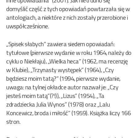
inne opowiadania” (2001). Jak nietrudno się
domyślić część z tych opowiadań powtarzała się w
antologiach, a niektóre z nich zostały przerobione i
uwspółcześnione.
„Spisek słabych” zawiera siedem opowiadań:
tytułowe (pierwsze wydanie w roku 1964, należy do
cyklu o Niekłaju), „Wielka heca” (1962, ma recenzję
w Klubie), „Trzynasty występek” (1964), „Czy
będziesz moim tatą?” (1994, pierwsze wydanie,
uwaga: na tylnej okładce autor nazwał je: „Czy
jesteś moim tatą”(?!)), „Lizus” (1954), „Ta
zdradziecka Julia Wynos” (1978) oraz „Lalu
Koncewicz, broda i miłość” (1959). Książka liczy 166
stron.