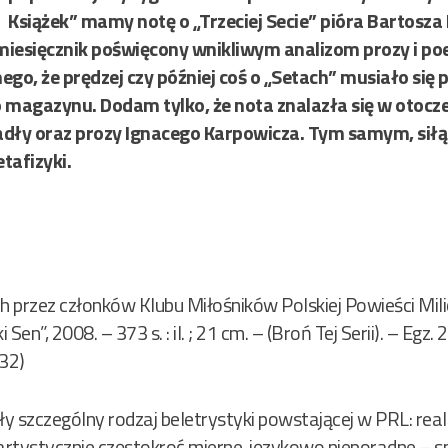
Książek” mamy notę o „Trzeciej Secie” pióra Bartosza 
miesięcznik poświęcony wnikliwym analizom prozy i poez
nego, że prędzej czy później coś o „Setach” musiało się
agazynu. Dodam tylko, że nota znalazła się w otocze
adły oraz prozy Ignacego Karpowicza. Tym samym, siłą 
tafizyki.
ych przez członków Klubu Miłośników Polskiej Powieści Mi
n”, 2008. – 373 s. : il. ; 21 cm. – (Broń Tej Serii). – Egz
32)
ły szczególny rodzaj beletrystyki powstającej w PRL: real
artystycznie częstokroć mierne, językowo nieporadne – s