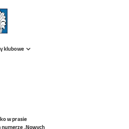
ny klubowe
lko w prasie
ym numerze „Nowych