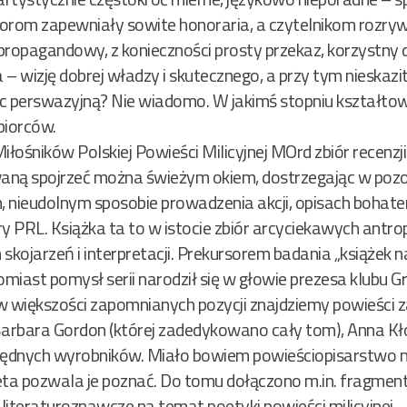
rom zapewniały sowite honoraria, a czytelnikom rozrywk
propagandowy, z konieczności prosty przekaz, korzystny 
 wizję dobrej władzy i skutecznego, a przy tym nieskazit
c perswazyjną? Nie wiadomo. W jakimś stopniu kształtowa
biorców.
iłośników Polskiej Powieści Milicyjnej MOrd zbiór recenz
waną spojrzeć można świeżym okiem, dostrzegając w pozo
 nieudolnym sposobie prowadzenia akcji, opisach bohater
y PRL. Książka ta to w istocie zbiór arcyciekawych antro
ojarzeń i interpretacji. Prekursorem badania „książek n
iast pomysł serii narodził się w głowie prezesa klubu Gr
 większości zapomnianych pozycji znajdziemy powieści
, Barbara Gordon (której zadedykowano cały tom), Anna Kł
orzędnych wyrobników. Miało bowiem powieściopisarstwo m
 seta pozwala je poznać. Do tomu dołączono m.in. fragmen
literaturoznawcze na temat poetyki powieści milicyjnej.