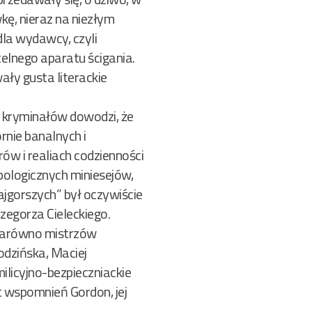
ę, nieraz na niezłym
dla wydawcy, czyli
elnego aparatu ścigania.
ły gusta literackie
ji kryminałów dowodzi, że
rnie banalnych i
ów i realiach codzienności
pologicznych miniesejów,
ajgorszych” był oczywiście
zegorza Cieleckiego.
 zarówno mistrzów
odzińska, Maciej
ilicyjno-bezpieczniackie
t wspomnień Gordon, jej