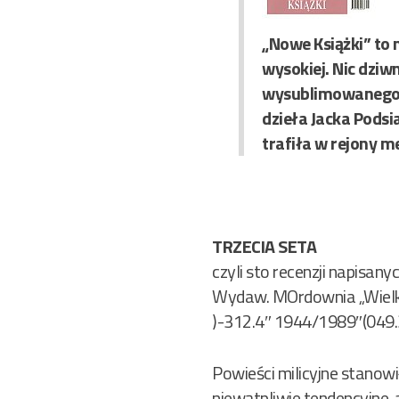
„Nowe Książki” to 
wysokiej. Nic dziw
wysublimowanego m
dzieła Jacka Podsi
trafiła w rejony me
TRZECIA SETA
czyli sto recenzji napisan
Wydaw. MOrdownia „Wielki Se
)-312.4″ 1944/1989″(049.
Powieści milicyjne stanowi
niewątpliwie tendencyjne, 