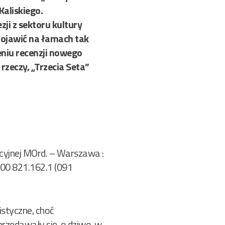
Kaliskiego.
ji z sektoru kultury
 pojawić na łamach tak
niu recenzji nowego
rzeczy, „Trzecia Seta”
licyjnej MOrd. – Warszawa :
. 200 821.162.1 (091
istyczne, choć
przedawały się, o dziwo, w