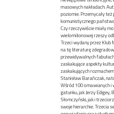
masowych nakładach. Auto
poziomie. Przemycały też 
komunistycznego państwa –
Czy rzeczywiście miały mo
wielomilionowej rzeszy od
Trzeci wydany przez Klub M
na tę literaturę zdegrado
przewidywalnych fabułach,
zaskakujące aspekty kultur
zaskakujących rozmachem sk
Stanisław Barańczak, natom
Wśród 100 omawianych i w
gatunku, jak Jerzy Edigey
Słomczyński, jak i trzeci
swoje hierarchie. Trzecia
opowiadanie oraz studium 