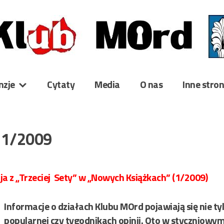
nzje
Cytaty
Media
O nas
Inne stro
 1/2009
a z „Trzeciej Sety” w „Nowych Książkach” (1/2009)
Informacje o działach Klubu MOrd pojawiają się nie ty
popularnej czy tygodnikach opinii. Oto w styczniow