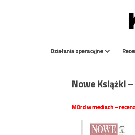
Skip
to
content
Działania operacyjne
Rece
Nowe Książki –
MOrd w mediach – recenzj