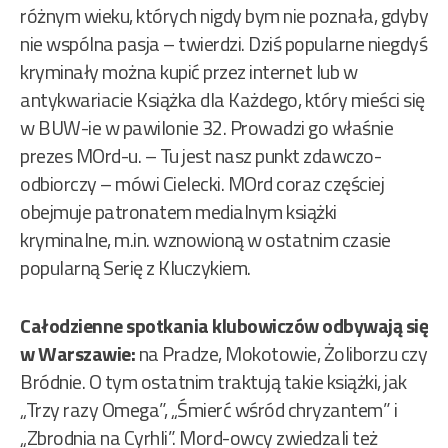
różnym wieku, których nigdy bym nie poznała, gdyby
nie wspólna pasja – twierdzi. Dziś popularne niegdyś
kryminały można kupić przez internet lub w
antykwariacie Książka dla Każdego, który mieści się
w BUW-ie w pawilonie 32. Prowadzi go właśnie
prezes MOrd-u. – Tu jest nasz punkt zdawczo-
odbiorczy – mówi Cielecki. MOrd coraz częściej
obejmuje patronatem medialnym książki
kryminalne, m.in. wznowioną w ostatnim czasie
popularną Serię z Kluczykiem.
Całodzienne spotkania klubowiczów odbywają się
w Warszawie:
na Pradze, Mokotowie, Żoliborzu czy
Bródnie. O tym ostatnim traktują takie książki, jak
„Trzy razy Omega”, „Śmierć wśród chryzantem” i
„Zbrodnia na Cyrhli”. Mord-owcy zwiedzali też