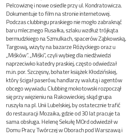
Pelcowiznę i nowe osiedle przy ul. Kondratowicza.
Dokumentuje to film na stronie internetowej.
Podczas clubbingu praskiego nie mogło zabraknąć
baru mlecznego Rusałka, szlaku wzdłuż trójkąta
bermudzkiego na Szmulkach, spacerów Ząbkowską,
Targową, wizyty na bazarze Różyckiego oraz u
„Miśków”. „Miśki”, czyli wybieg dla niedźwiedzi
naprzeciwko katedry praskiej, często odwiedzał
m.in. por. Szczęsny, bohater książek Kłodzińskiej,
który ścigał paserów, handlarzy walutą i agentów
obcego wywiadu. Clubbing mokotowski rozpoczął
się przy więzieniu na Rakowieckiej, skąd grupa
ruszyła na pl. Unii Lubelskiej, by ostatecznie trafić
do restauracji Mozaika, gdzie od 30 lat pracuje ta
sama obsługa. Helenę Sekułę MOrd odwiedził w
Domu Pracy Twórczej w Oborach pod Warszawą i