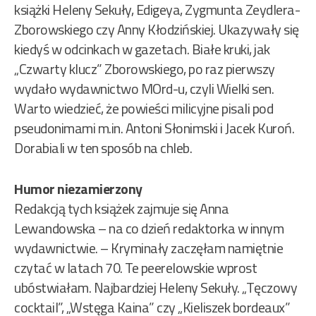
książki Heleny Sekuły, Edigeya, Zygmunta Zeydlera-
Zborowskiego czy Anny Kłodzińskiej. Ukazywały się
kiedyś w odcinkach w gazetach. Białe kruki, jak
„Czwarty klucz” Zborowskiego, po raz pierwszy
wydało wydawnictwo MOrd-u, czyli Wielki sen.
Warto wiedzieć, że powieści milicyjne pisali pod
pseudonimami m.in. Antoni Słonimski i Jacek Kuroń.
Dorabiali w ten sposób na chleb.
Humor niezamierzony
Redakcją tych książek zajmuje się Anna
Lewandowska – na co dzień redaktorka w innym
wydawnictwie. – Kryminały zaczęłam namiętnie
czytać w latach 70. Te peerelowskie wprost
ubóstwiałam. Najbardziej Heleny Sekuły. „Tęczowy
cocktail”, „Wstęga Kaina” czy „Kieliszek bordeaux”