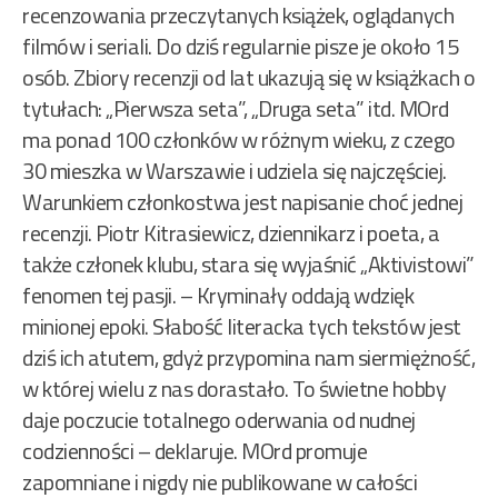
recenzowania przeczytanych książek, oglądanych
filmów i seriali. Do dziś regularnie pisze je około 15
osób. Zbiory recenzji od lat ukazują się w książkach o
tytułach: „Pierwsza seta”, „Druga seta” itd. MOrd
ma ponad 100 członków w różnym wieku, z czego
30 mieszka w Warszawie i udziela się najczęściej.
Warunkiem członkostwa jest napisanie choć jednej
recenzji. Piotr Kitrasiewicz, dziennikarz i poeta, a
także członek klubu, stara się wyjaśnić „Aktivistowi”
fenomen tej pasji. – Kryminały oddają wdzięk
minionej epoki. Słabość literacka tych tekstów jest
dziś ich atutem, gdyż przypomina nam siermiężność,
w której wielu z nas dorastało. To świetne hobby
daje poczucie totalnego oderwania od nudnej
codzienności – deklaruje. MOrd promuje
zapomniane i nigdy nie publikowane w całości