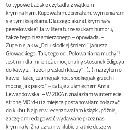
to typowe babskie czytadła z wątkiem
kryminalnym. Kupowałam, zbierałam, wymieniałam
się tymi książkami. Dlaczego akurat kryminały
peerelowskie? Ja w literaturze szukam humoru,
także tego niezamierzonego – opowiada. –
Zupełnie jak w „Dniu słodkiej śmierci” Janusza
Głowackiego. Tak, tego od „Polowania na muchy”!
Jest nim dla mnie też emocjonalny stosunek Edigeya
do kawy z „Trzech płaskich kluczy”. „(…) marzyłem o
kawie. Takiej czarnej jak noc, słodkiej jak grzech i
mocnej jak piekło” – cytuje z uśmiechem Anna
Lewandowska. – W 2004 r. znalazłam w internecie
stronę MOrd-u i z miejsca postanowiłam dołączyć
do klubu. Najpierw recenzowałam książki, później
zaczęłam redagować wydawane przez nas
kryminały. Znalazłam w klubie bratnie dusze w