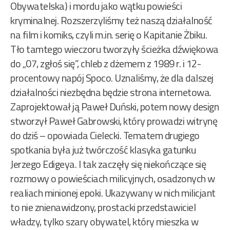
Obywatelska) i mordu jako wątku powieści
kryminalnej. Rozszerzyliśmy też naszą działalność
na film i komiks, czyli m.in. serię o Kapitanie Żbiku.
Tło tamtego wieczoru tworzyły ścieżka dźwiękowa
do „07, zgłoś się”, chleb z dżemem z 1989 r. i 12-
procentowy napój Spoco. Uznaliśmy, że dla dalszej
działalności niezbędna będzie strona internetowa.
Zaprojektował ją Paweł Duński, potem nowy design
stworzył Paweł Gabrowski, który prowadzi witrynę
do dziś – opowiada Cielecki. Tematem drugiego
spotkania była już twórczość klasyka gatunku
Jerzego Edigeya. I tak zaczęły się niekończące się
rozmowy o powieściach milicyjnych, osadzonych w
realiach minionej epoki. Ukazywany w nich milicjant
to nie znienawidzony, prostacki przedstawiciel
władzy, tylko szary obywatel, który mieszka w