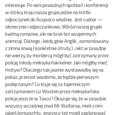
interesuje. Po serii poważnych spotkań i konferencji
w stolicy kraju nasza grupa jedzie na krótki
odpoczynek do Acapulco właśnie. Jest cudnie —
słonecznie i odpoczynkowo. Wśród naszej grupki
kwitną romanse, ale nie brak też wzajemnych
animozji. Dlatego , kiedy ginie Anglik , zamordowany
z zimna krwią ( konkretnie otruty ) , nikt w zasadzie
nie wierzy, by mordercą mógł być zatrzymany przez
policję młody meksykański kelner. Jaki mógłby mieć
motyw? Dlaczego tak jawnie wystawiałby się na
pokaz, przecież wiadomo, że będzie pierwszym
podejrzanym? Co kryje się za tajemniczym
zatrzymaniem Liz Wooten przez meksykańska
policje jeszcze w Taxco? Okazuje się, że w zasadzie
wszyscy wcześniej znali Mr Waltersa, mieli z nim
jakieś konszachty, wszyscy też mogli zaplanować