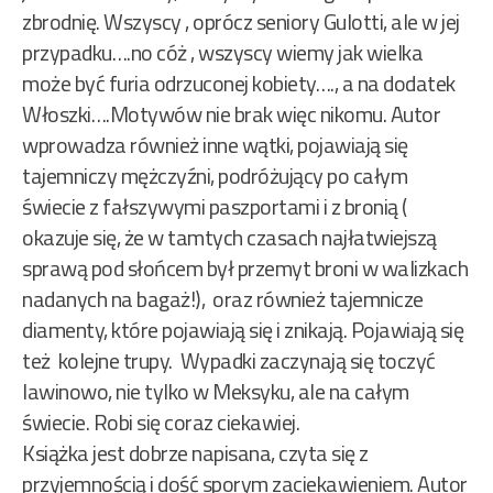
zbrodnię. Wszyscy , oprócz seniory Gulotti, ale w jej
przypadku….no cóż , wszyscy wiemy jak wielka
może być furia odrzuconej kobiety…., a na dodatek
Włoszki….Motywów nie brak więc nikomu. Autor
wprowadza również inne wątki, pojawiają się
tajemniczy mężczyźni, podróżujący po całym
świecie z fałszywymi paszportami i z bronią (
okazuje się, że w tamtych czasach najłatwiejszą
sprawą pod słońcem był przemyt broni w walizkach
nadanych na bagaż!), oraz również tajemnicze
diamenty, które pojawiają się i znikają. Pojawiają się
też kolejne trupy. Wypadki zaczynają się toczyć
lawinowo, nie tylko w Meksyku, ale na całym
świecie. Robi się coraz ciekawiej.
Książka jest dobrze napisana, czyta się z
przyjemnością i dość sporym zaciekawieniem. Autor