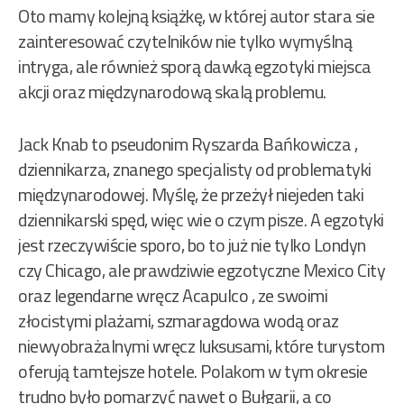
Oto mamy kolejną książkę, w której autor stara sie
zainteresować czytelników nie tylko wymyślną
intryga, ale również sporą dawką egzotyki miejsca
akcji oraz międzynarodową skalą problemu.
Jack Knab to pseudonim Ryszarda Bańkowicza ,
dziennikarza, znanego specjalisty od problematyki
międzynarodowej. Myślę, że przeżył niejeden taki
dziennikarski spęd, więc wie o czym pisze. A egzotyki
jest rzeczywiście sporo, bo to już nie tylko Londyn
czy Chicago, ale prawdziwie egzotyczne Mexico City
oraz legendarne wręcz Acapulco , ze swoimi
złocistymi plażami, szmaragdowa wodą oraz
niewyobrażalnymi wręcz luksusami, które turystom
oferują tamtejsze hotele. Polakom w tym okresie
trudno było pomarzyć nawet o Bułgarii, a co